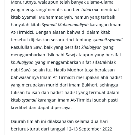
Menurutnya, walaupun telah banyak ulama-ulama
yang mengarang/menulis dan ber-
tabarruk
membuat
kitab Syamail Muhammadiyah, namun yang terbaik
hanyalah kitab
Syamail Muhammadiyah
karangan Imam
At-Tirmidzi. Dengan alasan bahwa di dalam kitab
tersebut dijelaskan secara rinci tentang
syamail-syamail
Rasulullah Saw, baik yang bersifat
khalqiyyah
(yang
menggambarkan fisik nabi Saw) ataupun yang bersifat
khuluqiyyah
(yang menggambarkan sifat-sifat/akhlak
nabi Saw). selain itu, Habib Mudhor juga beralasan
bahwasannya Imam At-Tirmidzi merupakan ahli hadist
yang merupakan murid dari Imam Bukhori, sehingga
tulisan-tulisan dan hadist-hadist yang termuat dalam
kitab
syamail
karangan Imam At-Tirmidzi sudah pasti
kredibel dan dapat dipercaya.
Daurah Ilmiah ini dilaksanakan selama dua hari
berturut-turut dari tanggal 12-13 September 2022