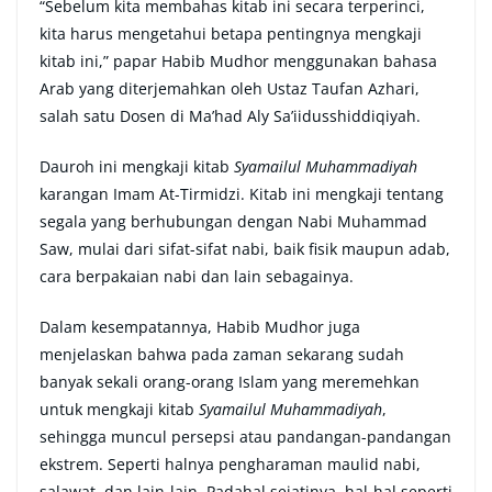
“Sebelum kita membahas kitab ini secara terperinci,
kita harus mengetahui betapa pentingnya mengkaji
kitab ini,” papar Habib Mudhor menggunakan bahasa
Arab yang diterjemahkan oleh Ustaz Taufan Azhari,
salah satu Dosen di Ma’had Aly Sa’iidusshiddiqiyah.
Dauroh ini mengkaji kitab
Syamailul Muhammadiyah
karangan Imam At-Tirmidzi. Kitab ini mengkaji tentang
segala yang berhubungan dengan Nabi Muhammad
Saw, mulai dari sifat-sifat nabi, baik fisik maupun adab,
cara berpakaian nabi dan lain sebagainya.
Dalam kesempatannya, Habib Mudhor juga
menjelaskan bahwa pada zaman sekarang sudah
banyak sekali orang-orang Islam yang meremehkan
untuk mengkaji kitab
Syamail
ul
Muhammadiyah
,
sehingga muncul persepsi atau pandangan-pandangan
ekstrem. Seperti halnya pengharaman maulid nabi,
salawat, dan lain-lain. Padahal sejatinya, hal-hal seperti