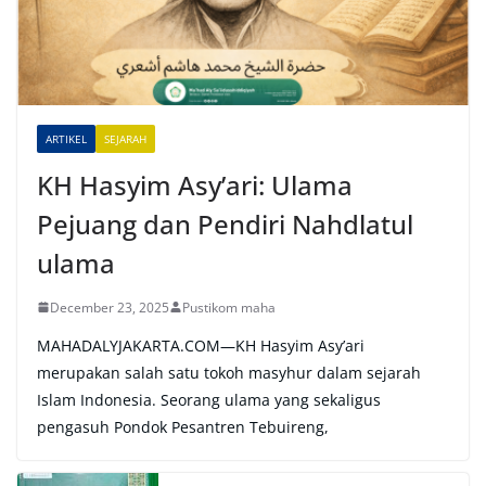
a
t
i
v
e
ARTIKEL
SEJARAH
:
KH Hasyim Asy’ari: Ulama
Pejuang dan Pendiri Nahdlatul
ulama
December 23, 2025
Pustikom maha
MAHADALYJAKARTA.COM—KH Hasyim Asy’ari
merupakan salah satu tokoh masyhur dalam sejarah
Islam Indonesia. Seorang ulama yang sekaligus
pengasuh Pondok Pesantren Tebuireng,