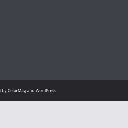
d by
ColorMag
and
WordPress
.