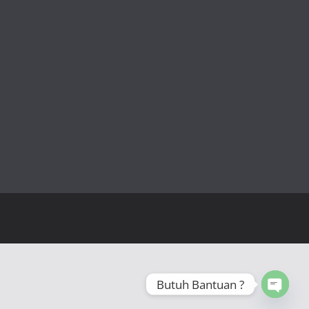
Butuh Bantuan ?
Open 