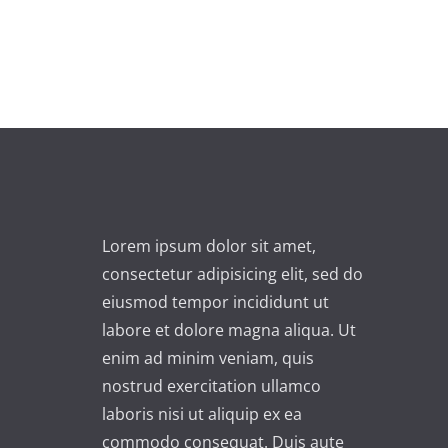
A
l
t
e
r
n
a
t
i
Lorem ipsum dolor sit amet,
v
consectetur adipisicing elit, sed do
e
eiusmod tempor incididunt ut
:
labore et dolore magna aliqua. Ut
enim ad minim veniam, quis
nostrud exercitation ullamco
laboris nisi ut aliquip ex ea
commodo consequat. Duis aute