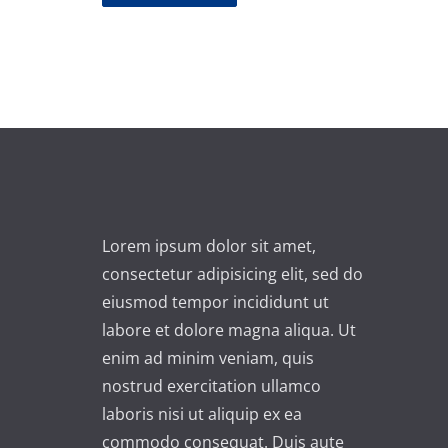
A
l
t
e
r
n
a
t
i
Lorem ipsum dolor sit amet,
v
consectetur adipisicing elit, sed do
e
eiusmod tempor incididunt ut
:
labore et dolore magna aliqua. Ut
enim ad minim veniam, quis
nostrud exercitation ullamco
laboris nisi ut aliquip ex ea
commodo consequat. Duis aute