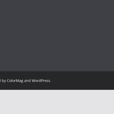
d by
ColorMag
and
WordPress
.