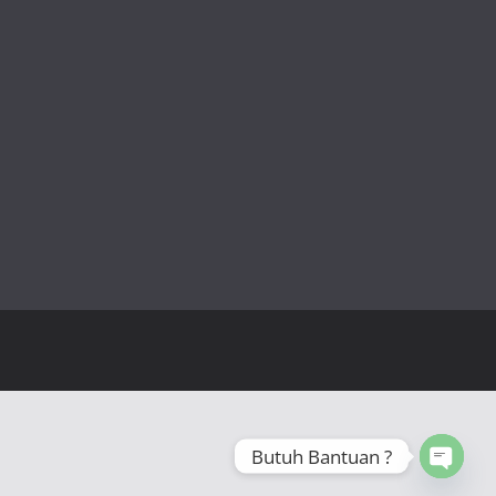
Butuh Bantuan ?
Open 