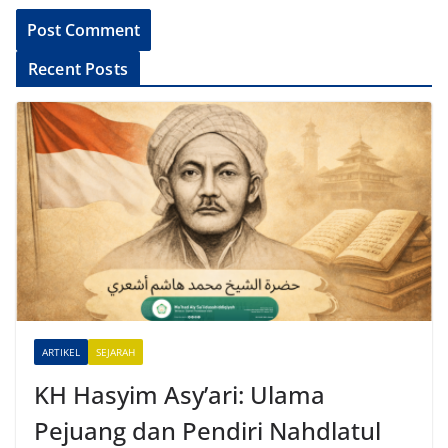
A
Recent Posts
l
t
e
r
n
a
t
i
v
e
ARTIKEL
SEJARAH
:
KH Hasyim Asy’ari: Ulama
Pejuang dan Pendiri Nahdlatul