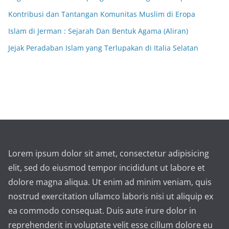
Kontribusi dan Tantangan Komunitas Muslim di Eropa
Islam di Jerman : Sejarah Dan Bentuk Agama (Aliran)
Jejak Peradaban Islam yang Terlupakan di Italia Selatan
Lorem ipsum dolor sit amet, consectetur adipisicing
elit, sed do eiusmod tempor incididunt ut labore et
dolore magna aliqua. Ut enim ad minim veniam, quis
nostrud exercitation ullamco laboris nisi ut aliquip ex
ea commodo consequat. Duis aute irure dolor in
reprehenderit in voluptate velit esse cillum dolore eu