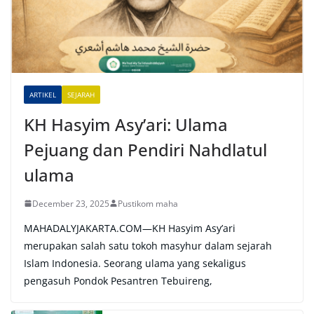
a
t
i
v
e
ARTIKEL
SEJARAH
:
KH Hasyim Asy’ari: Ulama
Pejuang dan Pendiri Nahdlatul
ulama
December 23, 2025
Pustikom maha
MAHADALYJAKARTA.COM—KH Hasyim Asy’ari
merupakan salah satu tokoh masyhur dalam sejarah
Islam Indonesia. Seorang ulama yang sekaligus
pengasuh Pondok Pesantren Tebuireng,