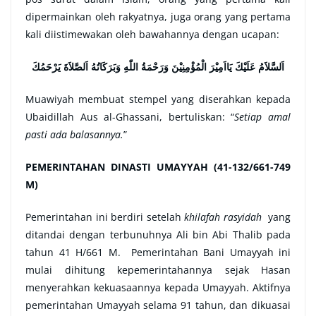
dipermainkan oleh rakyatnya, juga orang yang pertama
kali diistimewakan oleh bawahannya dengan ucapan:
اَلسَّلاَمُ عَلَيْكَ يَااَمِيْرَ الْمُؤْمِنِيْنَ وَرَحْمَةُ اللّٰهِ وَبَرَكَاتُهُ اَلصَّلاَةَ يَرْحَمُكَ
Muawiyah membuat stempel yang diserahkan kepada
Ubaidillah Aus al-Ghassani, bertuliskan: “
Setiap amal
pasti ada balasannya.
”
PEMERINTAHAN DINASTI UMAYYAH (41-132/661-749
M)
Pemerintahan ini berdiri setelah
khilafah rasyidah
yang
ditandai dengan terbunuhnya Ali bin Abi Thalib pada
tahun 41 H/661 M. Pemerintahan Bani Umayyah ini
mulai dihitung kepemerintahannya sejak Hasan
menyerahkan kekuasaannya kepada Umayyah. Aktifnya
pemerintahan Umayyah selama 91 tahun, dan dikuasai