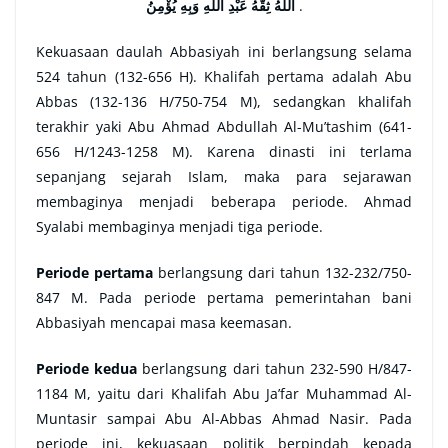
اَللّٰهُ ثِقَّهُ عَبْدِ اللّٰهِ وَبِهِ يُؤْمِنُ
.
Kekuasaan daulah Abbasiyah ini berlangsung selama
524 tahun (132-656 H). Khalifah pertama adalah Abu
Abbas (132-136 H/750-754 M), sedangkan khalifah
terakhir yaki Abu Ahmad Abdullah Al-Mu’tashim (641-
656 H/1243-1258 M). Karena dinasti ini terlama
sepanjang sejarah Islam, maka para sejarawan
membaginya menjadi beberapa periode. Ahmad
Syalabi membaginya menjadi tiga periode.
Periode pertama
berlangsung dari tahun 132-232/750-
847 M. Pada periode pertama pemerintahan bani
Abbasiyah mencapai masa keemasan.
Periode kedua
berlangsung dari tahun 232-590 H/847-
1184 M, yaitu dari Khalifah Abu Ja’far Muhammad Al-
Muntasir sampai Abu Al-Abbas Ahmad Nasir. Pada
periode ini, kekuasaan politik berpindah kepada