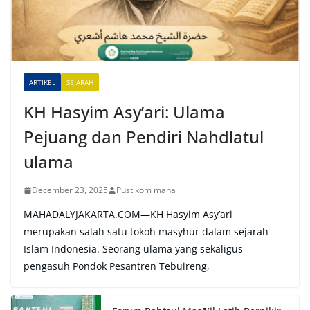
a
t
i
v
e
ARTIKEL
SEJARAH
:
KH Hasyim Asy’ari: Ulama
Pejuang dan Pendiri Nahdlatul
ulama
December 23, 2025
Pustikom maha
MAHADALYJAKARTA.COM—KH Hasyim Asy’ari
merupakan salah satu tokoh masyhur dalam sejarah
Islam Indonesia. Seorang ulama yang sekaligus
pengasuh Pondok Pesantren Tebuireng,