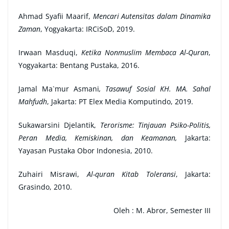
Ahmad Syafii Maarif,
Mencari Autensitas dalam Dinamika
Zaman
, Yogyakarta: IRCiSoD, 2019.
Irwaan Masduqi,
Ketika Nonmuslim Membaca Al-Quran
,
Yogyakarta: Bentang Pustaka, 2016.
Jamal Ma`mur Asmani
, Tasawuf Sosial KH. MA. Sahal
Mahfudh
, Jakarta: PT Elex Media Komputindo, 2019.
Sukawarsini Djelantik,
Terorisme: Tinjauan Psiko-Politis,
Peran Media, Kemiskinan, dan Keamanan,
Jakarta:
Yayasan Pustaka Obor Indonesia, 2010.
Zuhairi Misrawi,
Al-quran Kitab Toleransi
, Jakarta:
Grasindo, 2010.
Oleh : M. Abror, Semester III