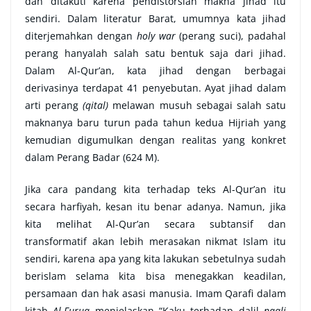
dan ditakuti karena pendistorsian makna jihad itu
sendiri. Dalam literatur Barat, umumnya kata jihad
diterjemahkan dengan
holy war
(perang suci), padahal
perang hanyalah salah satu bentuk saja dari jihad.
Dalam Al-Qur’an, kata jihad dengan berbagai
derivasinya terdapat 41 penyebutan. Ayat jihad dalam
arti perang
(qital)
melawan musuh sebagai salah satu
maknanya baru turun pada tahun kedua Hijriah yang
kemudian digumulkan dengan realitas yang konkret
dalam Perang Badar (624 M).
Jika cara pandang kita terhadap teks Al-Qur’an itu
secara harfiyah, kesan itu benar adanya. Namun, jika
kita melihat Al-Qur’an secara subtansif dan
transformatif akan lebih merasakan nikmat Islam itu
sendiri, karena apa yang kita lakukan sebetulnya sudah
berislam selama kita bisa menegakkan keadilan,
persamaan dan hak asasi manusia. Imam Qarafi dalam
kitab
Al-Furuq
menjelaskan “Kaku terhadap dalil
naqli