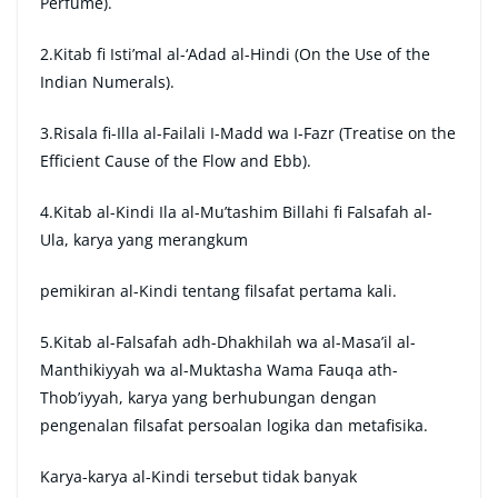
Perfume).
2.Kitab fi Isti’mal al-‘Adad al-Hindi (On the Use of the
Indian Numerals).
3.Risala fi-Illa al-Failali I-Madd wa I-Fazr (Treatise on the
Efficient Cause of the Flow and Ebb).
4.Kitab al-Kindi Ila al-Mu’tashim Billahi fi Falsafah al-
Ula, karya yang merangkum
pemikiran al-Kindi tentang filsafat pertama kali.
5.Kitab al-Falsafah adh-Dhakhilah wa al-Masa’il al-
Manthikiyyah wa al-Muktasha Wama Fauqa ath-
Thob’iyyah, karya yang berhubungan dengan
pengenalan filsafat persoalan logika dan metafisika.
Karya-karya al-Kindi tersebut tidak banyak