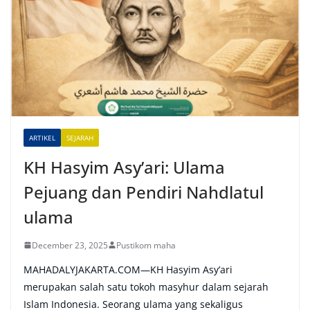
r
n
a
t
i
v
e
ARTIKEL
SEJARAH
:
KH Hasyim Asy’ari: Ulama
Pejuang dan Pendiri Nahdlatul
ulama
December 23, 2025
Pustikom maha
MAHADALYJAKARTA.COM—KH Hasyim Asy’ari
merupakan salah satu tokoh masyhur dalam sejarah
Islam Indonesia. Seorang ulama yang sekaligus