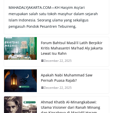
MAHADALYJAKARTA.COM—KH Hasyim Asy’ari
merupakan salah satu tokoh masyhur dalam sejarah
Islam Indonesia. Seorang ulama yang sekaligus
pengasuh Pondok Pesantren Tebuireng,
Forum Bahtsul Masā’il Latih Berpikir
Kritis Mahasantri Ma’had Aly Jakarta
Lewat Isu Rahn
December 22, 2025
Apakah Nabi Muhammad Saw
Pernah Puasa Rajab?
December 22, 2025
Ahmad Khatib Al-Minangkabawi:
Ulama Visioner dari Ranah Minang
dan Kiprahnya di Masjidil Haram