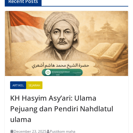
A
Recent Posts
l
t
e
r
n
a
t
i
v
e
ARTIKEL
SEJARAH
:
KH Hasyim Asy’ari: Ulama
Pejuang dan Pendiri Nahdlatul
ulama
December 23, 2025
Pustikom maha