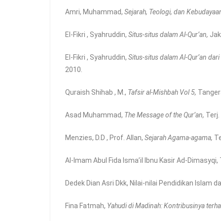
Amri, Muhammad,
Sejarah, Teologi, dan Kebudayaa
El-Fikri , Syahruddin,
Situs-situs dalam Al-Qur’an,
Jak
El-Fikri , Syahruddin,
Situs-situs dalam Al-Qur’an dari
2010.
Quraish Shihab , M.,
Tafsir al-Mishbah Vol 5,
Tangera
Asad Muhammad,
The Message of the Qur’an,
Terj
Menzies, D.D , Prof. Allan,
Sejarah Agama-agama,
Te
Al-Imam Abul Fida Isma’il Ibnu Kasir Ad-Dimasyqi, 
Dedek Dian Asri Dkk, Nilai-nilai Pendidikan Islam da
Fina Fatmah,
Yahudi di Madinah: Kontribusinya terh