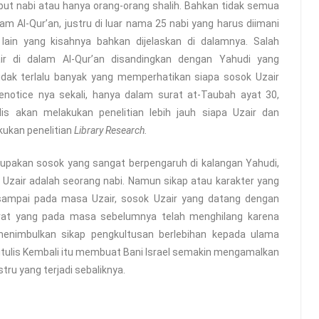
ut nabi atau hanya orang-orang shalih. Bahkan tidak semua
m Al-Qur’an, justru di luar nama 25 nabi yang harus diimani
ain yang kisahnya bahkan dijelaskan di dalamnya. Salah
ir di dalam Al-Qur’an disandingkan dengan Yahudi yang
dak terlalu banyak yang memperhatikan siapa sosok Uzair
 menotice nya sekali, hanya dalam surat at-Taubah ayat 30,
nulis akan melakukan penelitian lebih jauh siapa Uzair dan
ukan penelitian
Library Research.
erupakan sosok yang sangat berpengaruh di kalangan Yahudi,
air adalah seorang nabi. Namun sikap atau karakter yang
 sampai pada masa Uzair, sosok Uzair yang datang dengan
rat yang pada masa sebelumnya telah menghilang karena
 menimbulkan sikap pengkultusan berlebihan kepada ulama
itulis Kembali itu membuat Bani Israel semakin mengamalkan
tru yang terjadi sebaliknya.