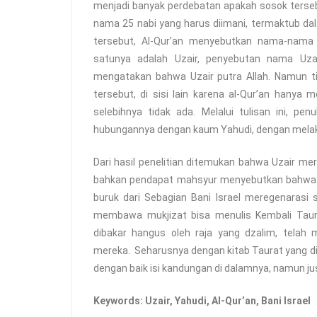
menjadi banyak perdebatan apakah sosok terseb
nama 25 nabi yang harus diimani, termaktub dala
tersebut, Al-Qur’an menyebutkan nama-nama l
satunya adalah Uzair, penyebutan nama Uza
mengatakan bahwa Uzair putra Allah. Namun ti
tersebut, di sisi lain karena al-Qur’an hanya
selebihnya tidak ada. Melalui tulisan ini, pe
hubungannya dengan kaum Yahudi, dengan melak
Dari hasil penelitian ditemukan bahwa Uzair m
bahkan pendapat mahsyur menyebutkan bahwa Uz
buruk dari Sebagian Bani Israel meregenarasi
membawa mukjizat bisa menulis Kembali Tau
dibakar hangus oleh raja yang dzalim, telah
mereka. Seharusnya dengan kitab Taurat yang d
dengan baik isi kandungan di dalamnya, namun jus
Keywords: Uzair, Yahudi, Al-Qur’an, Bani Israel