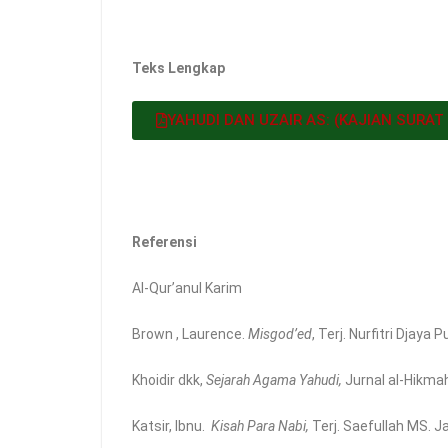
Teks Lengkap
YAHUDI DAN UZAIR AS: (KAJIAN SURAT
Referensi
Al-Qur’anul Karim
Brown , Laurence.
Misgod’ed
, Terj. Nurfitri Djaya 
Khoidir dkk,
Sejarah Agama Yahudi,
Jurnal al-Hikmah.
Katsir, Ibnu.
Kisah Para Nabi,
Terj. Saefullah MS. J