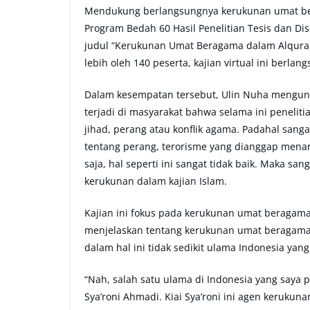
Mendukung berlangsungnya kerukunan umat bera
Program Bedah 60 Hasil Penelitian Tesis dan D
judul “Kerukunan Umat Beragama dalam Alquran (
lebih oleh 140 peserta, kajian virtual ini berla
Dalam kesempatan tersebut, Ulin Nuha mengungk
terjadi di masyarakat bahwa selama ini peneliti
jihad, perang atau konflik agama. Padahal san
tentang perang, terorisme yang dianggap menar
saja, hal seperti ini sangat tidak baik. Maka s
kerukunan dalam kajian Islam.
Kajian ini fokus pada kerukunan umat beragama,
menjelaskan tentang kerukunan umat beragama,
dalam hal ini tidak sedikit ulama Indonesia yan
“Nah, salah satu ulama di Indonesia yang saya 
Sya’roni Ahmadi. Kiai Sya’roni ini agen kerukun