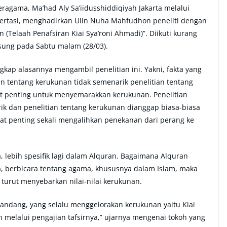
gama, Ma’had Aly Sa’iidusshiddiqiyah Jakarta melalui
isertasi, menghadirkan Ulin Nuha Mahfudhon peneliti dengan
Telaah Penafsiran Kiai Sya’roni Ahmadi)”. Diikuti kurang
ngsung pada Sabtu malam (28/03).
ap alasannya mengambil penelitian ini. Yakni, fakta yang
an tentang kerukunan tidak semenarik penelitian tentang
gat penting untuk menyemarakkan kerukunan. Penelitian
ik dan penelitian tentang kerukunan dianggap biasa-biasa
angat penting sekali mengalihkan penekanan dari perang ke
 lebih spesifik lagi dalam Alquran. Bagaimana Alquran
 berbicara tentang agama, khususnya dalam Islam, maka
g turut menyebarkan nilai-nilai kerukunan.
pandang, yang selalu menggelorakan kerukunan yaitu Kiai
an melalui pengajian tafsirnya,” ujarnya mengenai tokoh yang