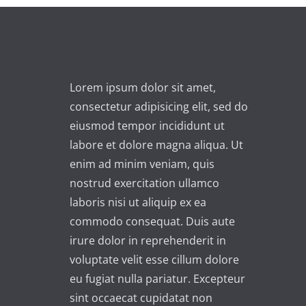
t
e
r
n
Lorem ipsum dolor sit amet,
a
consectetur adipisicing elit, sed do
t
eiusmod tempor incididunt ut
i
labore et dolore magna aliqua. Ut
v
enim ad minim veniam, quis
e
nostrud exercitation ullamco
:
laboris nisi ut aliquip ex ea
commodo consequat. Duis aute
irure dolor in reprehenderit in
voluptate velit esse cillum dolore
eu fugiat nulla pariatur. Excepteur
sint occaecat cupidatat non