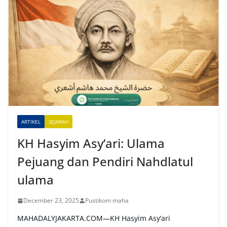
t
e
r
n
a
t
i
v
e
ARTIKEL
SEJARAH
:
KH Hasyim Asy’ari: Ulama
Pejuang dan Pendiri Nahdlatul
ulama
December 23, 2025
Pustikom maha
MAHADALYJAKARTA.COM—KH Hasyim Asy’ari