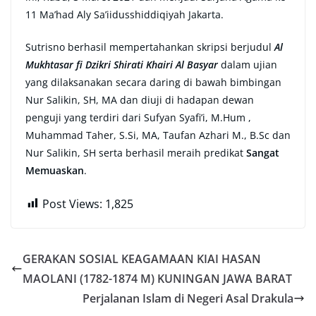
11 Ma’had Aly Sa’iidusshiddiqiyah Jakarta.
Sutrisno berhasil mempertahankan skripsi berjudul
Al
Mukhtasar fi Dzikri Shirati Khairi Al Basyar
dalam ujian
yang dilaksanakan secara daring di bawah bimbingan
Nur Salikin, SH, MA dan diuji di hadapan dewan
penguji yang terdiri dari Sufyan Syafi’i, M.Hum ,
Muhammad Taher, S.Si, MA, Taufan Azhari M., B.Sc dan
Nur Salikin, SH serta berhasil meraih predikat
Sangat
Memuaskan
.
Post Views:
1,825
GERAKAN SOSIAL KEAGAMAAN KIAI HASAN
MAOLANI (1782-1874 M) KUNINGAN JAWA BARAT
Perjalanan Islam di Negeri Asal Drakula