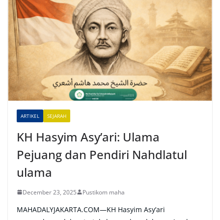
t
e
r
n
a
t
i
v
e
ARTIKEL
SEJARAH
:
KH Hasyim Asy’ari: Ulama
Pejuang dan Pendiri Nahdlatul
ulama
December 23, 2025
Pustikom maha
MAHADALYJAKARTA.COM—KH Hasyim Asy’ari