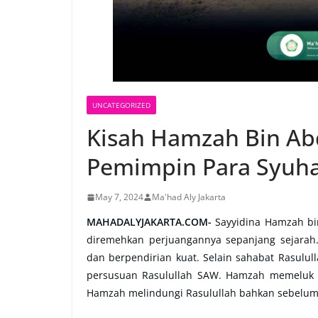
UNCATEGORIZED
Kisah Hamzah Bin Abd
Pemimpin Para Syuh
May 7, 2024
Ma'had Aly Jakarta
MAHADALYJAKARTA.COM-
Sayyidina Hamzah bi
diremehkan perjuangannya sepanjang sejarah
dan berpendirian kuat. Selain sahabat Rasul
persusuan Rasulullah SAW. Hamzah memeluk 
Hamzah melindungi Rasulullah bahkan sebelum