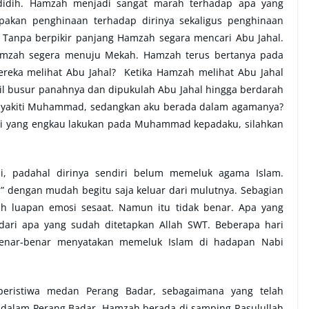
didih. Hamzah menjadi sangat marah terhadap apa yang
upakan penghinaan terhadap dirinya sekaligus penghinaan
 Tanpa berpikir panjang Hamzah segara mencari Abu Jahal.
mzah segera menuju Mekah. Hamzah terus bertanya pada
mereka melihat Abu Jahal? Ketika Hamzah melihat Abu Jahal
l busur panahnya dan dipukulah Abu Jahal hingga berdarah
enyakiti Muhammad, sedangkan aku berada dalam agamanya?
rti yang engkau lakukan pada Muhammad kepadaku, silahkan
i, padahal dirinya sendiri belum memeluk agama Islam.
 dengan mudah begitu saja keluar dari mulutnya. Sebagian
 luapan emosi sesaat. Namun itu tidak benar. Apa yang
dari apa yang sudah ditetapkan Allah SWT. Beberapa hari
 benar-benar menyatakan memeluk Islam di hadapan Nabi
peristiwa medan Perang Badar, sebagaimana yang telah
 dalam Perang Badar, Hamzah berada di samping Rasulullah