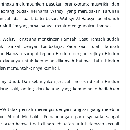
 hingga melumpuhkan pasukan orang-orang musyrikin dan
seorang budak bernama Wahsyi yang merupakan suruhan
amzah dari balik batu besar. Wahsyi Al-Habsyi, pembunuh
bin Muth’im yang amat sangat mahir menggunakan tombak.
ak, Wahsyi langsung mengincar Hamzah. Saat Hamzah sudah
ik Hamzah dengan tombaknya. Pada saat itulah Hamzah
tian Hamzah sampai kepada Hindun, dengan kejinya Hindun
dadanya untuk kemudian dikunyah hatinya. Lalu, Hindun
dan memuntahkannya kembali.
rang Uhud. Dan kebanyakan jenazah mereka dikuliti Hindun
elang kaki, anting dan kalung yang kemudian dihadiahkan
SAW tidak pernah menangis dengan tangisan yang melebihi
bin Abdul Muthalib. Pemandangan para syuhada sangat
itakan bahwa tidak di peroleh kafan untuk Hamzah kecuali