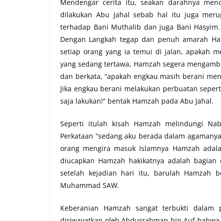
Mendengar cerita itu, seakan darahnya men
dilakukan Abu Jahal sebab hal itu juga mer
terhadap Bani Muthalib dan juga Bani Hasyim.
Dengan Langkah tegap dan penuh amarah Ha
setiap orang yang ia temui di jalan, apakah 
yang sedang tertawa, Hamzah segera mengambi
dan berkata, “apakah engkau masih berani m
Jika engkau berani melakukan perbuatan sepe
saja lakukan!” bentak Hamzah pada Abu Jahal.
Seperti itulah kisah Hamzah melindungi Nab
Perkataan “sedang aku berada dalam agamanya”
orang mengira masuk Islamnya Hamzah adalah
diucapkan Hamzah hakikatnya adalah bagian 
setelah kejadian hari itu, barulah Hamzah
Muhammad SAW.
Keberanian Hamzah sangat terbukti dalam 
diriwayatkan oleh Abdurrahman bin Auf bahwa