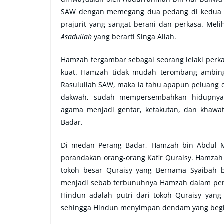
SAW dengan memegang dua pedang di kedua t
prajurit yang sangat berani dan perkasa. Mel
Asadullah
yang berarti Singa Allah.
Hamzah tergambar sebagai seorang lelaki perka
kuat. Hamzah tidak mudah terombang ambing 
Rasulullah SAW, maka ia tahu apapun peluang
dakwah, sudah mempersembahkan hidupnya
agama menjadi gentar, ketakutan, dan khawa
Badar.
Di medan Perang Badar, Hamzah bin Abdul M
porandakan orang-orang Kafir Quraisy. Hamza
tokoh besar Quraisy yang Bernama Syaibah b
menjadi sebab terbunuhnya Hamzah dalam pe
Hindun adalah putri dari tokoh Quraisy yan
sehingga Hindun menyimpan dendam yang begi