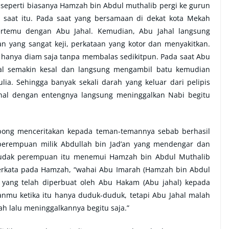
 seperti biasanya Hamzah bin Abdul muthalib pergi ke gurun
saat itu. Pada saat yang bersamaan di dekat kota Mekah
ertemu dengan Abu Jahal. Kemudian, Abu Jahal langsung
ang sangat keji, perkataan yang kotor dan menyakitkan.
anya diam saja tanpa membalas sedikitpun. Pada saat Abu
hal semakin kesal dan langsung mengambil batu kemudian
ia. Sehingga banyak sekali darah yang keluar dari pelipis
al dengan entengnya langsung meninggalkan Nabi begitu
ong menceritakan kepada teman-temannya sebab berhasil
erempuan milik Abdullah bin Jad’an yang mendengar dan
h budak perempuan itu menemui Hamzah bin Abdul Muthalib
rkata pada Hamzah, “
wahai Abu Imarah (Hamzah bin Abdul
a yang telah diperbuat oleh Abu Hakam (Abu jahal) kepada
anmu ketika itu hanya duduk-duduk, tetapi Abu Jahal malah
h lalu meninggalkannya begitu saja.
”