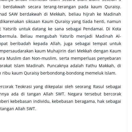
 berdakwah secara terang-terangan pada kaum Quraisy.
ad SAW berdakwah di Mekkah, beliau hijrah ke Madinah
a dikarenakan siksaan Kaum Quraisy yang tiada henti, namun
Yatsrib untuk datang ke sana sebagai Pendamai. Di Kota
bermula. Beliau mengubah Yatsrib menjadi Madinah Al-
pat beribadah kepada Allah, juga sebagai tempat untuk
 mempersaudarakan kaum Muhajirin dari Mekkah dengan Kaum
tara Muslim dan Non-muslim, serta memperluas penyebaran
arakat Islam Madinah. Puncaknya adalah Fathu Makkah, di
an ribu kaum Quraisy berbondong-bondong memeluk Islam.
rak Teokrasi yang dikepalai oleh seorang Rasul sebagai
ya ada di tangan Allah SWT. Negara tersebut bercorak
mberi kebebasan individu, kebebasan beragama, hak sebagai
 tangan Allah SWT.