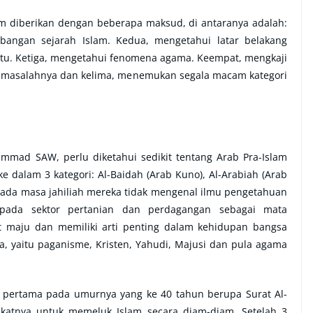
m diberikan dengan beberapa maksud, di antaranya adalah:
bangan sejarah Islam. Kedua, mengetahui latar belakang
ntu. Ketiga, mengetahui fenomena agama. Keempat, mengkaji
 masalahnya dan kelima, menemukan segala macam kategori
d SAW, perlu diketahui sedikit tentang Arab Pra-Islam
ke dalam 3 kategori: Al-Baidah (Arab Kuno), Al-Arabiah (Arab
 Pada masa jahiliah mereka tidak mengenal ilmu pengetahuan
 pada sektor pertanian dan perdagangan sebagai mata
at maju dan memiliki arti penting dalam kehidupan bangsa
 yaitu paganisme, Kristen, Yahudi, Majusi dan pula agama
rtama pada umurnya yang ke 40 tahun berupa Surat Al-
dekatnya untuk memeluk Islam secara diam-diam. Setelah 3