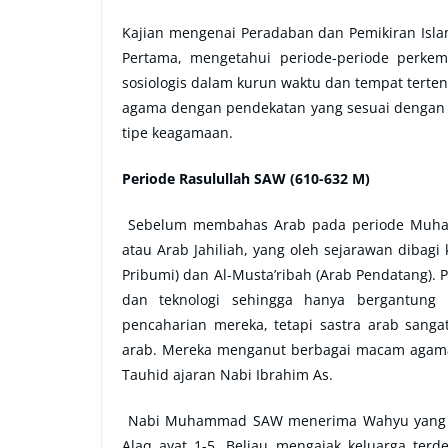
Kajian mengenai Peradaban dan Pemikiran Isla
Pertama, mengetahui periode-periode perkem
sosiologis dalam kurun waktu dan tempat terte
agama dengan pendekatan yang sesuai dengan
tipe keagamaan.
Periode Rasulullah SAW (610-632 M)
Sebelum membahas Arab pada periode Muhamma
atau Arab Jahiliah, yang oleh sejarawan dibagi 
Pribumi) dan Al-Musta’ribah (Arab Pendatang).
dan teknologi sehingga hanya bergantung
pencaharian mereka, tetapi sastra arab sang
arab. Mereka menganut berbagai macam agama,
Tauhid ajaran Nabi Ibrahim As.
Nabi Muhammad SAW menerima Wahyu yang pe
Alaq ayat 1-5. Beliau mengajak keluarga ter