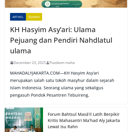
v
e
ARTIKEL
SEJARAH
:
KH Hasyim Asy’ari: Ulama
Pejuang dan Pendiri Nahdlatul
ulama
December 23, 2025
Pustikom maha
MAHADALYJAKARTA.COM—KH Hasyim Asy’ari
merupakan salah satu tokoh masyhur dalam sejarah
Islam Indonesia. Seorang ulama yang sekaligus
pengasuh Pondok Pesantren Tebuireng,
Forum Bahtsul Masā’il Latih Berpikir
Kritis Mahasantri Ma’had Aly Jakarta
Lewat Isu Rahn