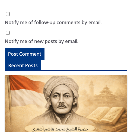
Notify me of follow-up comments by email.
Notify me of new posts by email.
A
Recent Posts
l
t
e
r
n
a
t
i