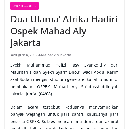
UNCATEGORIZED
Dua Ulama’ Afrika Hadiri
Ospek Mahad Aly
Jakarta
August 4, 2017
Ma'had Aly Jakarta
Syekh Muhammad Hafizh asy Syangqithy dari
Mauritania dan Syekh Syarif Dhou’ Iwadl Abdul Karim
asal Sudan mengisi studium generale (kuliah umum) di
pembukaan OSPEK Ma’had Aly Sa’iidusshiddiqiyah
Jakarta, Jum’at (04/08).
Dalam acara tersebut, keduanya menyampaikan
banyak wejangan untuk para santri, khususnya para
peserta OSPEK. Sukses mencari ilmu dunia dan akhirat
menjadi kajian pokok keduanya yang disampaikan