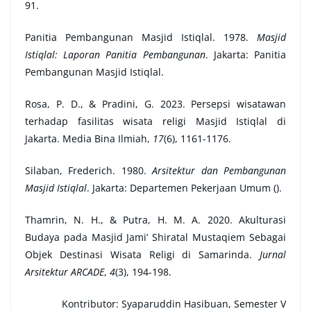
91.
Panitia Pembangunan Masjid Istiqlal. 1978.
Masjid
Istiqlal: Laporan Panitia Pembangunan
. Jakarta: Panitia
Pembangunan Masjid Istiqlal.
Rosa, P. D., & Pradini, G. 2023. Persepsi wisatawan
terhadap fasilitas wisata religi Masjid Istiqlal di
Jakarta. Media Bina Ilmiah,
17
(6), 1161-1176.
Silaban, Frederich. 1980.
Arsitektur dan Pembangunan
Masjid Istiqlal
. Jakarta: Departemen Pekerjaan Umum ().
Thamrin, N. H., & Putra, H. M. A. 2020. Akulturasi
Budaya pada Masjid Jami’ Shiratal Mustaqiem Sebagai
Objek Destinasi Wisata Religi di Samarinda.
Jurnal
Arsitektur ARCADE
,
4
(3), 194-198.
Kontributor:
Syaparuddin Hasibuan, Semester V