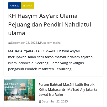
e
ARTIKEL
SEJARAH
:
KH Hasyim Asy’ari: Ulama
Pejuang dan Pendiri Nahdlatul
ulama
December 23, 2025
Pustikom maha
MAHADALYJAKARTA.COM—KH Hasyim Asy’ari
merupakan salah satu tokoh masyhur dalam sejarah
Islam Indonesia. Seorang ulama yang sekaligus
pengasuh Pondok Pesantren Tebuireng,
Forum Bahtsul Masā’il Latih Berpikir
Kritis Mahasantri Ma’had Aly Jakarta
Lewat Isu Rahn
December 22, 2025