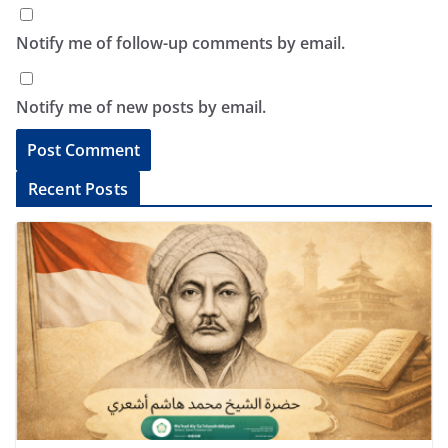
Notify me of follow-up comments by email.
Notify me of new posts by email.
A
Recent Posts
l
t
e
r
n
a
t
i
v