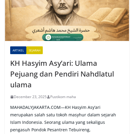
n
a
t
i
v
e
ARTIKEL
SEJARAH
:
KH Hasyim Asy’ari: Ulama
Pejuang dan Pendiri Nahdlatul
ulama
December 23, 2025
Pustikom maha
MAHADALYJAKARTA.COM—KH Hasyim Asy’ari
merupakan salah satu tokoh masyhur dalam sejarah
Islam Indonesia. Seorang ulama yang sekaligus
pengasuh Pondok Pesantren Tebuireng,