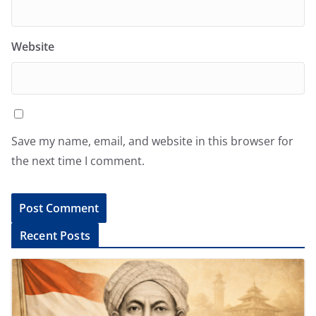
Website
Save my name, email, and website in this browser for
the next time I comment.
A
Recent Posts
l
t
e
r