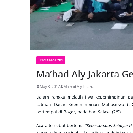
UNCATEGORIZED
Ma’had Aly Jakarta G
May 3, 2017
Ma'had Aly Jakarta
Dalam rangka melatih jiwa kepemimpinan par
Latihan Dasar Kepemimpinan Mahasiswa (L
bertempat di Bogor, pada hari Selasa (2/5).
Acara tersebut bertema
“Kebersamaan Sebagai Po
ketua rektor Ma’had Aly Sa’iidusshiddiqiya