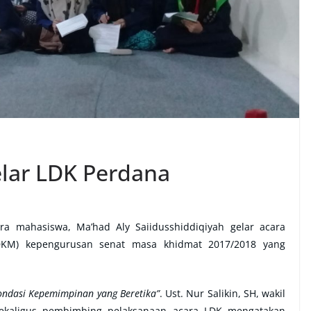
elar LDK Perdana
a mahasiswa, Ma’had Aly Saiidusshiddiqiyah gelar acara
DKM) kepengurusan senat masa khidmat 2017/2018 yang
ndasi Kepemimpinan yang Beretika”
. Ust. Nur Salikin, SH, wakil
h sekaligus pembimbing pelaksanaan acara LDK mengatakan