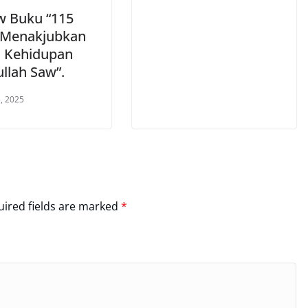
w Buku “115
 Menakjubkan
 Kehidupan
llah Saw”.
, 2025
ired fields are marked
*