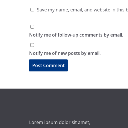
Save my name, email, and website in this 
Notify me of follow-up comments by email.
Notify me of new posts by email.
A
l
t
e
r
n
Lorem ipsum dolor sit amet,
a