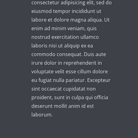
consectetur adipisicing elit, sed do
t
eiusmod tempor incididunt ut
i
labore et dolore magna aliqua. Ut
v
enim ad minim veniam, quis
e
nostrud exercitation ullamco
:
laboris nisi ut aliquip ex ea
commodo consequat. Duis aute
irure dolor in reprehenderit in
voluptate velit esse cillum dolore
eu fugiat nulla pariatur. Excepteur
sint occaecat cupidatat non
proident, sunt in culpa qui officia
deserunt mollit anim id est
laborum.