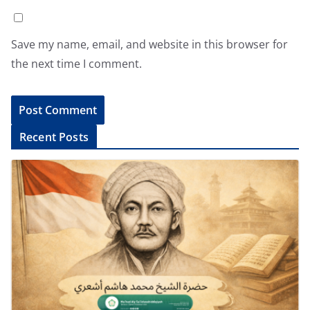
Save my name, email, and website in this browser for
the next time I comment.
A
Recent Posts
l
t
e
r
n
a
t
i
v