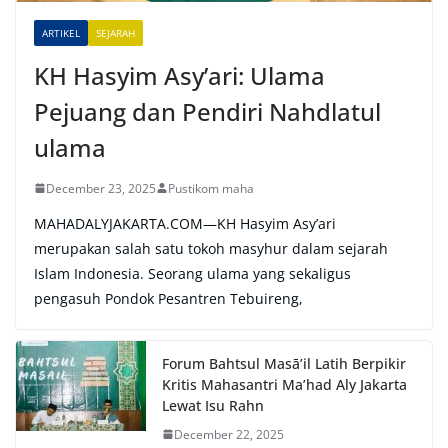
e
ARTIKEL
SEJARAH
:
KH Hasyim Asy’ari: Ulama
Pejuang dan Pendiri Nahdlatul
ulama
December 23, 2025
Pustikom maha
MAHADALYJAKARTA.COM—KH Hasyim Asy’ari
merupakan salah satu tokoh masyhur dalam sejarah
Islam Indonesia. Seorang ulama yang sekaligus
pengasuh Pondok Pesantren Tebuireng,
Forum Bahtsul Masā’il Latih Berpikir
Kritis Mahasantri Ma’had Aly Jakarta
Lewat Isu Rahn
December 22, 2025