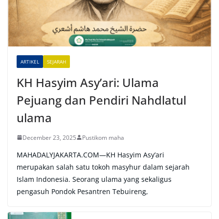
a
t
i
v
e
ARTIKEL
SEJARAH
:
KH Hasyim Asy’ari: Ulama
Pejuang dan Pendiri Nahdlatul
ulama
December 23, 2025
Pustikom maha
MAHADALYJAKARTA.COM—KH Hasyim Asy’ari
merupakan salah satu tokoh masyhur dalam sejarah
Islam Indonesia. Seorang ulama yang sekaligus
pengasuh Pondok Pesantren Tebuireng,