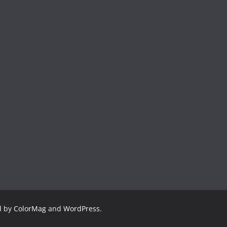
d by
ColorMag
and
WordPress
.