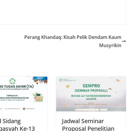
Perang Khandaq: Kisah Pelik Dendam Kaum
Musyrikin
l Sidang
Jadwal Seminar
asyah Ke-13
Proposal Penelitian