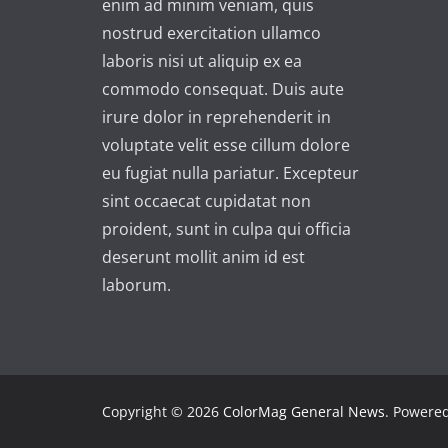
enim ad minim veniam, quis
e
nostrud exercitation ullamco
:
laboris nisi ut aliquip ex ea
commodo consequat. Duis aute
irure dolor in reprehenderit in
voluptate velit esse cillum dolore
eu fugiat nulla pariatur. Excepteur
sint occaecat cupidatat non
proident, sunt in culpa qui officia
deserunt mollit anim id est
laborum.
Copyright © 2026
ColorMag General News
. Powere