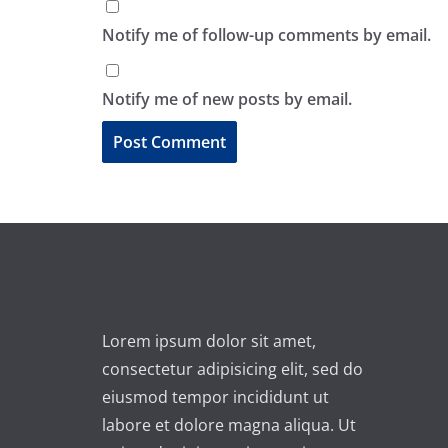
Notify me of follow-up comments by email.
Notify me of new posts by email.
A
l
t
e
r
n
Lorem ipsum dolor sit amet,
a
consectetur adipisicing elit, sed do
t
eiusmod tempor incididunt ut
i
labore et dolore magna aliqua. Ut
v