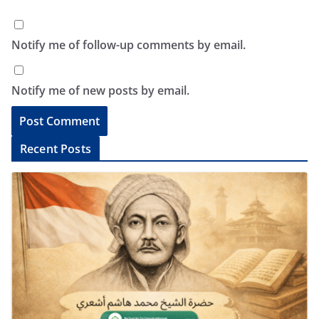
Notify me of follow-up comments by email.
Notify me of new posts by email.
A
Recent Posts
l
t
e
r
n
a
t
i