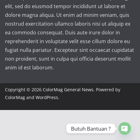
elit, sed do eiusmod tempor incididunt ut labore et
dolore magna aliqua. Ut enim ad minim veniam, quis
nostrud exercitation ullamco laboris nisi ut aliquip ex
ea commodo consequat. Duis aute irure dolor in
reprehenderit in voluptate velit esse cillum dolore eu
fugiat nulla pariatur. Excepteur sint occaecat cupidatat
non proident, sunt in culpa qui officia deserunt mollit
anim id est laborum.
Copyright © 2026
ColorMag General News
. Powered by
ColorMag
and
WordPress
.
Butuh Bantuan ?
Open 