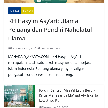
v
e
ARTIKEL
SEJARAH
:
KH Hasyim Asy’ari: Ulama
Pejuang dan Pendiri Nahdlatul
ulama
December 23, 2025
Pustikom maha
MAHADALYJAKARTA.COM—KH Hasyim Asy’ari
merupakan salah satu tokoh masyhur dalam sejarah
Islam Indonesia. Seorang ulama yang sekaligus
pengasuh Pondok Pesantren Tebuireng,
Forum Bahtsul Masā’il Latih Berpikir
Kritis Mahasantri Ma’had Aly Jakarta
Lewat Isu Rahn
December 22, 2025