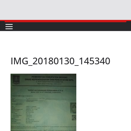
Skip
to
content
IMG_20180130_145340