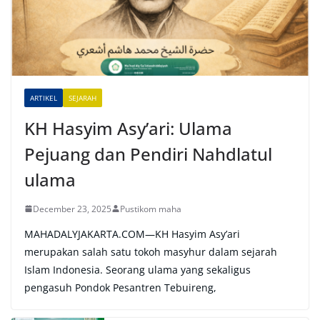
a
t
i
v
e
ARTIKEL
SEJARAH
:
KH Hasyim Asy’ari: Ulama
Pejuang dan Pendiri Nahdlatul
ulama
December 23, 2025
Pustikom maha
MAHADALYJAKARTA.COM—KH Hasyim Asy’ari
merupakan salah satu tokoh masyhur dalam sejarah
Islam Indonesia. Seorang ulama yang sekaligus
pengasuh Pondok Pesantren Tebuireng,