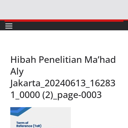
Skip
to
content
Hibah Penelitian Ma’had
Aly
Jakarta_20240613_16283
1_0000 (2)_page-0003