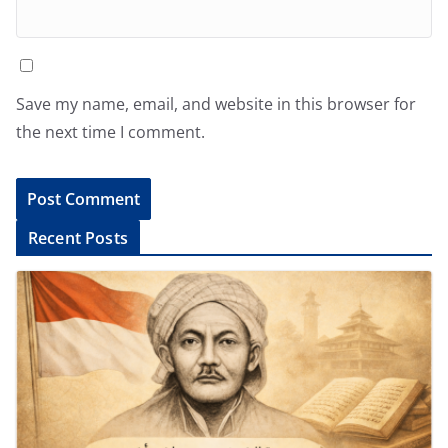
Save my name, email, and website in this browser for
the next time I comment.
A
Recent Posts
l
t
e
r
n
a
t