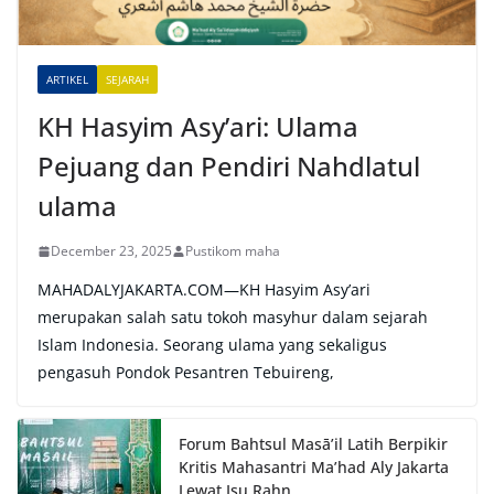
i
v
e
ARTIKEL
SEJARAH
:
KH Hasyim Asy’ari: Ulama
Pejuang dan Pendiri Nahdlatul
ulama
December 23, 2025
Pustikom maha
MAHADALYJAKARTA.COM—KH Hasyim Asy’ari
merupakan salah satu tokoh masyhur dalam sejarah
Islam Indonesia. Seorang ulama yang sekaligus
pengasuh Pondok Pesantren Tebuireng,
Forum Bahtsul Masā’il Latih Berpikir
Kritis Mahasantri Ma’had Aly Jakarta
Lewat Isu Rahn