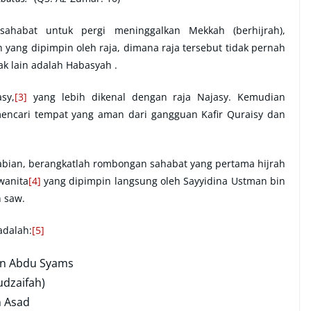
ahabat untuk pergi meninggalkan Mekkah (berhijrah),
yang dipimpin oleh raja, dimana raja tersebut tidak pernah
k lain adalah Habasyah .
sy,
[3]
yang lebih dikenal dengan raja Najasy. Kemudian
encari tempat yang aman dari gangguan Kafir Quraisy dan
abian, berangkatlah rombongan sahabat yang pertama hijrah
 wanita
[4]
yang dipimpin langsung oleh Sayyidina Ustman bin
h saw.
adalah:
[5]
bin Abdu Syams
udzaifah)
n Asad