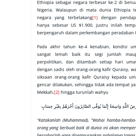
Ethiopia sebagai negara terbesar ke-2 di benua
Nigeria. Walaupun di mata dunia Ethiopia 
negara yang terbelakang
[1]
dengan pendapa
hanya sebesar US $1.900, justru inilah temp
berpengaruh dalam perkembangan peradaban I
Pada akhir tahun ke-4 kenabian, kondisi u
sangat lemah baik itu segi jumlah mau
perpolitikan, dan ditambah setiap hari umat
dengan sadis oleh orang-orang kafir Quraisy, w
siksaan orang-orang kafir Quraisy kepada um
gencar dilakukan, sehingga tidak ada tempat ya
Mekkah,
[2]
hingga turunlah wahyu
أَرْضُ اللَّهِ وَاسِعَةٌ إِنَّمَا يُوَفَّى الصَّابِرُونَ أَجْرَهُمْ بِغَيْرِ حِسَابٍ
“Katakanlah (Muhammad), “Wahai hamba-hamba-K
orang yang berbuat baik di dunia ini akan memper
bersabarlah yang disempurnakan pahalanya tanpa 