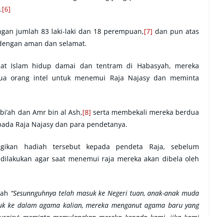
.
[6]
gan jumlah 83 laki-laki dan 18 perempuan,
[7]
dan pun atas
 dengan aman dan selamat.
at Islam hidup damai dan tentram di Habasyah, mereka
ua orang intel untuk menemui Raja Najasy dan meminta
bi’ah dan Amr bin al Ash,
[8]
serta membekali mereka berdua
pada Raja Najasy dan para pendetanya.
gikan hadiah tersebut kepada pendeta Raja, sebelum
 dilakukan agar saat menemui raja mereka akan dibela oleh
yah
“Sesunnguhnya telah masuk ke Negeri tuan, anak-anak muda
suk ke dalam agama kalian, mereka menganut agama baru yang