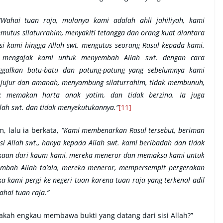
“Wahai tuan raja, mulanya kami adalah ahli jahiliyah, kami
utus silaturrahim, menyakiti tetangga dan orang kuat diantara
si kami hingga Allah swt. mengutus seorang Rasul kepada kami.
ia mengajak kami untuk menyembah Allah swt. dengan cara
ggalkan batu-batu dan patung-patung yang sebelumnya kami
jujur dan amanah, menyambung silaturrahim, tidak membunuh,
k memakan harta anak yatim, dan tidak berzina. Ia juga
ah swt. dan tidak menyekutukannya.”
[11]
, lalu ia berkata,
“Kami membenarkan Rasul tersebut, beriman
i Allah swt., hanya kepada Allah swt. kami beribadah dan tidak
sukaan dari kaum kami, mereka meneror dan memaksa kami untuk
mbah Allah ta’ala, mereka meneror, mempersempit pergerakan
kami pergi ke negeri tuan karena tuan raja yang terkenal adil
hai tuan raja.”
pakah engkau membawa bukti yang datang dari sisi Allah?”