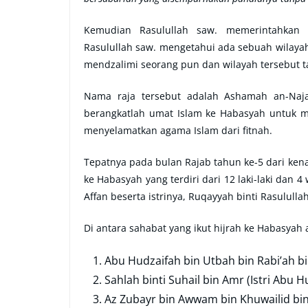
Kemudian Rasulullah saw. memerintahkan s
Rasulullah saw. mengetahui ada sebuah wilayah 
mendzalimi seorang pun dan wilayah tersebut ta
Nama raja tersebut adalah Ashamah an-Naja
berangkatlah umat Islam ke Habasyah untuk m
menyelamatkan agama Islam dari fitnah.
Tepatnya pada bulan Rajab tahun ke-5 dari ken
ke Habasyah yang terdiri dari 12 laki-laki dan 4
Affan beserta istrinya, Ruqayyah binti Rasululla
Di antara sahabat yang ikut hijrah ke Habasyah 
Abu Hudzaifah bin Utbah bin Rabi’ah 
Sahlah binti Suhail bin Amr (Istri Abu H
Az Zubayr bin Awwam bin Khuwailid bi