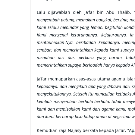
Lalu dijawablah oleh Ja’far bin Abu Thalib,
menyembah patung, memakan bangkai, berzina, mem
kami selalu menindas yang lemah, begitulah kondi
Kami mengenal keturunannya, kejujurannya, 
mentauhidkan-Nya, beribadah kepadanya, menin
sembah, dan memerintahkan kepada kami supaya 
menahan diri dari perkara yang haram, tida
memerintahkan supaya beribadah hanya kepada All
Ja’far memaparkan asas-asas utama agama islam
kepadanya, dan mengikuti apa yang dibawa dari sis
menyekutukannya. Setelah itu muncullah ketidak
kembali menyembah berhala-berhala, tidak menye
kami dan memisahkan kami dari agama kami, maka 
dan kami berharap bisa hidup aman di negerimu wa
Kemudian raja Najasy berkata kepada Ja’far, “A