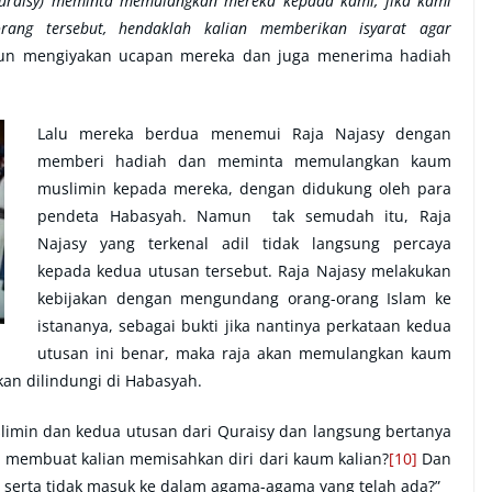
Quraisy) meminta memulangkan mereka kepada kami, jika kami
orang tersebut, hendaklah kalian memberikan isyarat agar
un mengiyakan ucapan mereka dan juga menerima hadiah
Lalu mereka berdua menemui Raja Najasy dengan
memberi hadiah dan meminta memulangkan kaum
muslimin kepada mereka, dengan didukung oleh para
pendeta Habasyah. Namun tak semudah itu, Raja
Najasy yang terkenal adil tidak langsung percaya
kepada kedua utusan tersebut. Raja Najasy melakukan
kebijakan dengan mengundang orang-orang Islam ke
istananya, sebagai bukti jika nantinya perkataan kedua
utusan ini benar, maka raja akan memulangkan kaum
an dilindungi di Habasyah.
imin dan kedua utusan dari Quraisy dan langsung bertanya
membuat kalian memisahkan diri dari kaum kalian?
[10]
Dan
 serta tidak masuk ke dalam agama-agama yang telah ada?”