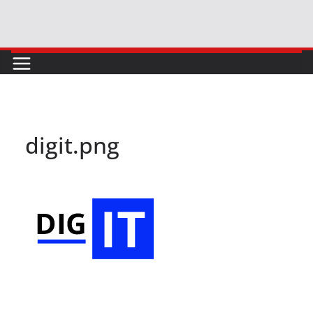
Skip
to
content
digit.png