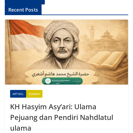
A
Recent Posts
l
t
e
r
n
a
t
i
v
e
ARTIKEL
SEJARAH
:
KH Hasyim Asy’ari: Ulama
Pejuang dan Pendiri Nahdlatul
ulama