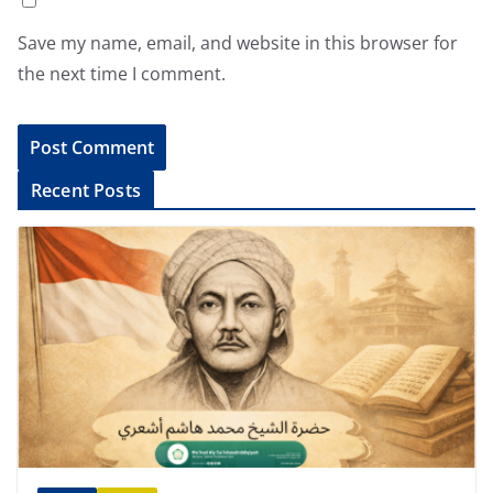
Save my name, email, and website in this browser for
the next time I comment.
A
Recent Posts
l
t
e
r
n
a
t
i
v