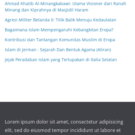
Ahmad Khatib Al-Minangkabawi: Ulama Visioner dari Ranah
Minang dan Kiprahnya di Masjidil Haram
Agresi Militer Belanda II: Titik Balik Menuju Kedaulatan
Bagaimana Islam Mempengaruhi Kebangkitan Eropa?
Kontribusi dan Tantangan Komunitas Muslim di Eropa
Islam di Jerman : Sejarah Dan Bentuk Agama (Aliran)
Jejak Peradaban Islam yang Terlupakan di Italia Selatan
Lorem ipsum dolor sit amet, consectetur adipisicing
elit, sed do eiusmod tempor incididunt ut labore et