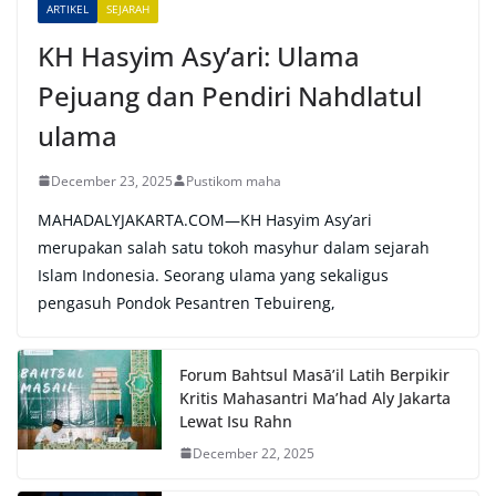
e
ARTIKEL
SEJARAH
:
KH Hasyim Asy’ari: Ulama
Pejuang dan Pendiri Nahdlatul
ulama
December 23, 2025
Pustikom maha
MAHADALYJAKARTA.COM—KH Hasyim Asy’ari
merupakan salah satu tokoh masyhur dalam sejarah
Islam Indonesia. Seorang ulama yang sekaligus
pengasuh Pondok Pesantren Tebuireng,
Forum Bahtsul Masā’il Latih Berpikir
Kritis Mahasantri Ma’had Aly Jakarta
Lewat Isu Rahn
December 22, 2025