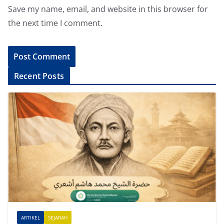
Save my name, email, and website in this browser for
the next time I comment.
A
Recent Posts
l
t
e
r
n
a
t
i
v
e
ARTIKEL
SEJARAH