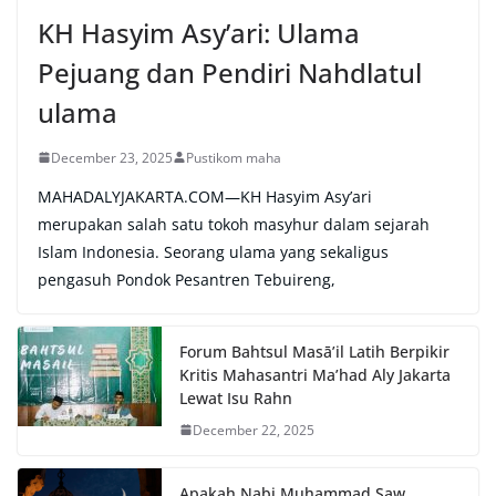
:
KH Hasyim Asy’ari: Ulama
Pejuang dan Pendiri Nahdlatul
ulama
December 23, 2025
Pustikom maha
MAHADALYJAKARTA.COM—KH Hasyim Asy’ari
merupakan salah satu tokoh masyhur dalam sejarah
Islam Indonesia. Seorang ulama yang sekaligus
pengasuh Pondok Pesantren Tebuireng,
Forum Bahtsul Masā’il Latih Berpikir
Kritis Mahasantri Ma’had Aly Jakarta
Lewat Isu Rahn
December 22, 2025
Apakah Nabi Muhammad Saw