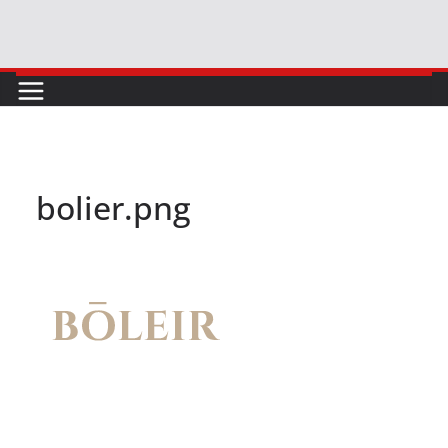
Skip
to
content
bolier.png