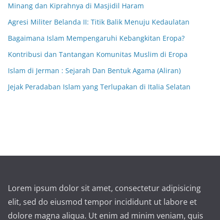
Minang dan Kiprahnya di Masjidil Haram
Agresi Militer Belanda II: Titik Balik Menuju Kedaulatan
Bagaimana Islam Mempengaruhi Kebangkitan Eropa?
Kontribusi dan Tantangan Komunitas Muslim di Eropa
Islam di Jerman : Sejarah Dan Bentuk Agama (Aliran)
Jejak Peradaban Islam yang Terlupakan di Italia Selatan
Lorem ipsum dolor sit amet, consectetur adipisicing
elit, sed do eiusmod tempor incididunt ut labore et
dolore magna aliqua. Ut enim ad minim veniam, quis