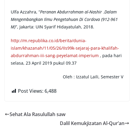
Ulfa Azzahra, “
Peranan Abdurrahman al-Nashir
.
Dalam
Mengembangkan Ilmu Pengetahuan Di Cordova (912-961
M)
”, Jakarta: UIN Syarif Hidayatulah, 2018.
http://m.republika.co.id/berita/dunia-
islam/khazanah/11/05/26/IIs99k-sejaraj-para-khalifah-
abdurrahman-iii-sang-peyelamat-imperium
, pada hari
selasa, 23 April 2019 pukul 09.37
Oleh : Izzatul Laili, Semester V
Post Views:
6,488
Sehat Ala Rasulullah saw
Dalil Kemukjizatan Al-Qur’an