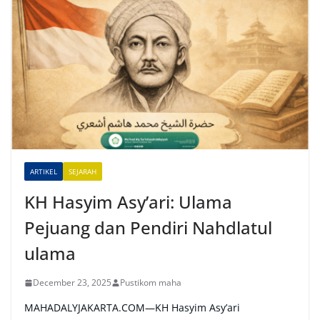
t
e
r
n
a
t
i
v
e
ARTIKEL
SEJARAH
:
KH Hasyim Asy’ari: Ulama
Pejuang dan Pendiri Nahdlatul
ulama
December 23, 2025
Pustikom maha
MAHADALYJAKARTA.COM—KH Hasyim Asy’ari