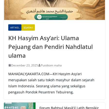
t
i
v
e
ARTIKEL
SEJARAH
:
KH Hasyim Asy’ari: Ulama
Pejuang dan Pendiri Nahdlatul
ulama
December 23, 2025
Pustikom maha
MAHADALYJAKARTA.COM—KH Hasyim Asy’ari
merupakan salah satu tokoh masyhur dalam sejarah
Islam Indonesia. Seorang ulama yang sekaligus
pengasuh Pondok Pesantren Tebuireng,
Forum Bahtsul Masā’il Latih Berpikir