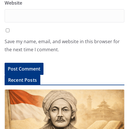
Website
Save my name, email, and website in this browser for
the next time I comment.
A
Recent Posts
l
t
e
r
n
a