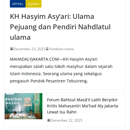
e
ARTIKEL
SEJARAH
:
KH Hasyim Asy’ari: Ulama
Pejuang dan Pendiri Nahdlatul
ulama
December 23, 2025
Pustikom maha
MAHADALYJAKARTA.COM—KH Hasyim Asy’ari
merupakan salah satu tokoh masyhur dalam sejarah
Islam Indonesia. Seorang ulama yang sekaligus
pengasuh Pondok Pesantren Tebuireng,
Forum Bahtsul Masā’il Latih Berpikir
Kritis Mahasantri Ma’had Aly Jakarta
Lewat Isu Rahn
December 22, 2025