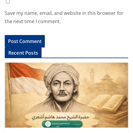
Save my name, email, and website in this browser for
the next time I comment.
A
Recent Posts
l
t
e
r
n
a
t
i
v