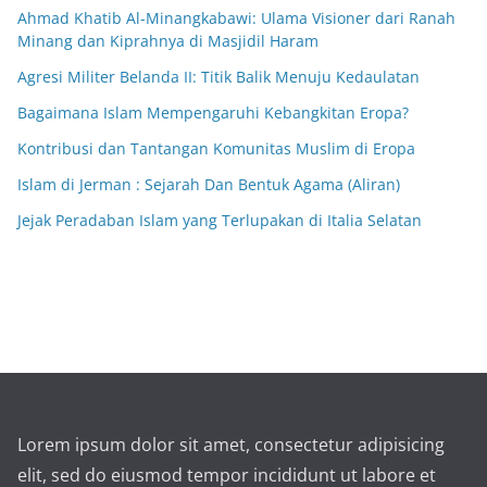
Ahmad Khatib Al-Minangkabawi: Ulama Visioner dari Ranah
Minang dan Kiprahnya di Masjidil Haram
Agresi Militer Belanda II: Titik Balik Menuju Kedaulatan
Bagaimana Islam Mempengaruhi Kebangkitan Eropa?
Kontribusi dan Tantangan Komunitas Muslim di Eropa
Islam di Jerman : Sejarah Dan Bentuk Agama (Aliran)
Jejak Peradaban Islam yang Terlupakan di Italia Selatan
Lorem ipsum dolor sit amet, consectetur adipisicing
elit, sed do eiusmod tempor incididunt ut labore et