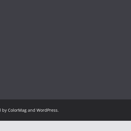
d by
ColorMag
and
WordPress
.