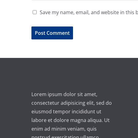
Save my name, email, and website in this 
A
l
t
e
r
n
Lorem ipsum dolor sit amet,
a
consectetur adipisicing elit, sed do
t
eiusmod tempor incididunt ut
i
labore et dolore magna aliqua. Ut
v
enim ad minim veniam, quis
e
nostrud exercitation ullamco