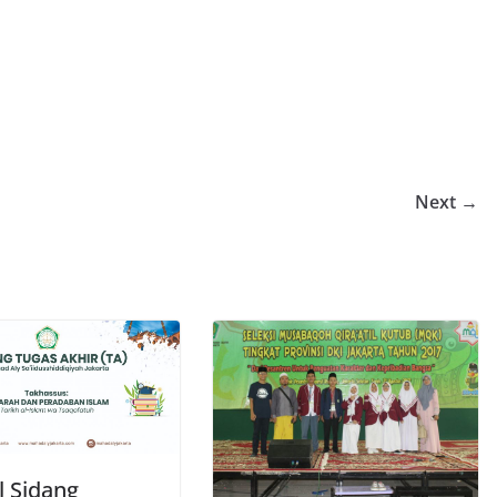
Next →
l Sidang