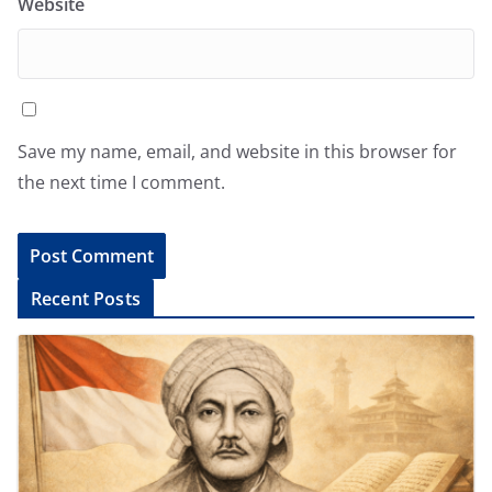
Website
Save my name, email, and website in this browser for
the next time I comment.
A
Recent Posts
l
t
e
r
n
a