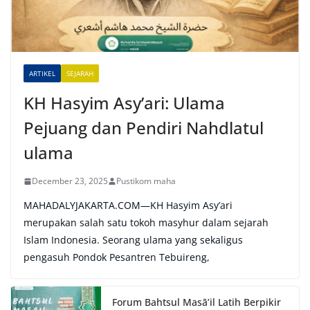
t
i
v
e
ARTIKEL
SEJARAH
:
KH Hasyim Asy’ari: Ulama
Pejuang dan Pendiri Nahdlatul
ulama
December 23, 2025
Pustikom maha
MAHADALYJAKARTA.COM—KH Hasyim Asy’ari
merupakan salah satu tokoh masyhur dalam sejarah
Islam Indonesia. Seorang ulama yang sekaligus
pengasuh Pondok Pesantren Tebuireng,
Forum Bahtsul Masā’il Latih Berpikir