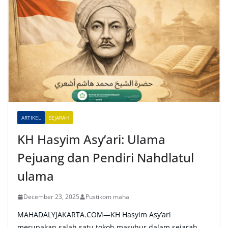
t
e
r
n
a
t
i
v
e
ARTIKEL
SEJARAH
:
KH Hasyim Asy’ari: Ulama
Pejuang dan Pendiri Nahdlatul
ulama
December 23, 2025
Pustikom maha
MAHADALYJAKARTA.COM—KH Hasyim Asy’ari
merupakan salah satu tokoh masyhur dalam sejarah