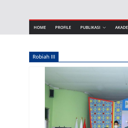
Skip
to
content
HOME
PROFILE
PUBLIKASI
AKADE
Robiah III