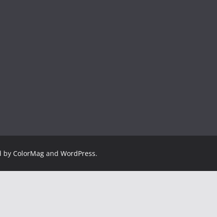
d by
ColorMag
and
WordPress
.