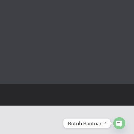
Butuh Bantuan ?
Open 