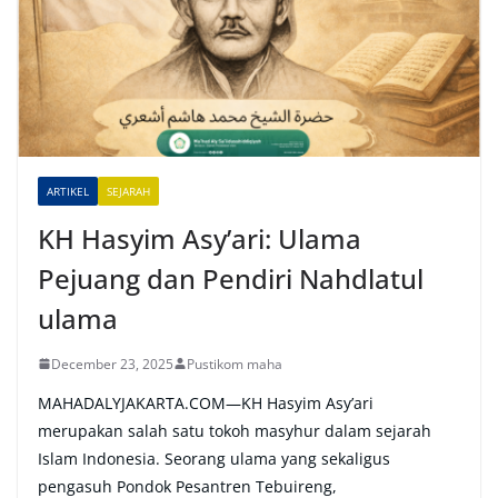
n
a
t
i
v
e
ARTIKEL
SEJARAH
:
KH Hasyim Asy’ari: Ulama
Pejuang dan Pendiri Nahdlatul
ulama
December 23, 2025
Pustikom maha
MAHADALYJAKARTA.COM—KH Hasyim Asy’ari
merupakan salah satu tokoh masyhur dalam sejarah
Islam Indonesia. Seorang ulama yang sekaligus
pengasuh Pondok Pesantren Tebuireng,