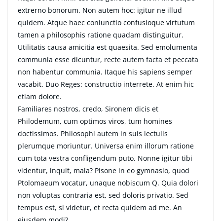
extrerno bonorum. Non autem hoc: igitur ne illud
quidem. Atque haec coniunctio confusioque virtutum
tamen a philosophis ratione quadam distinguitur.
Utilitatis causa amicitia est quaesita. Sed emolumenta
communia esse dicuntur, recte autem facta et peccata
non habentur communia. Itaque his sapiens semper
vacabit. Duo Reges: constructio interrete. At enim hic
etiam dolore.
Familiares nostros, credo, Sironem dicis et
Philodemum, cum optimos viros, tum homines
doctissimos. Philosophi autem in suis lectulis
plerumque moriuntur. Universa enim illorum ratione
cum tota vestra confligendum puto. Nonne igitur tibi
videntur, inquit, mala? Pisone in eo gymnasio, quod
Ptolomaeum vocatur, unaque nobiscum Q. Quia dolori
non voluptas contraria est, sed doloris privatio. Sed
tempus est, si videtur, et recta quidem ad me. An
eiusdem modi?