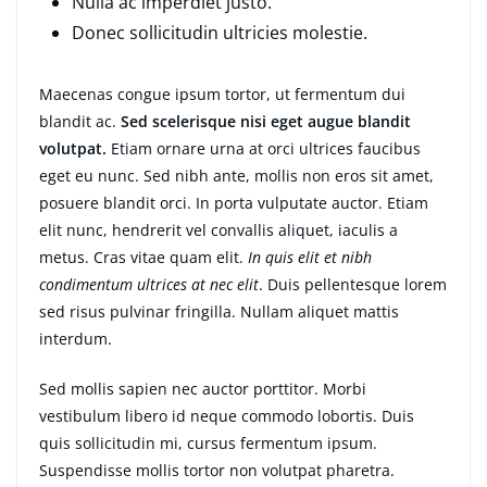
Nulla ac imperdiet justo.
Donec sollicitudin ultricies molestie.
Maecenas congue ipsum tortor, ut fermentum dui
blandit ac.
Sed scelerisque nisi eget augue blandit
volutpat.
Etiam ornare urna at orci ultrices faucibus
eget eu nunc. Sed nibh ante, mollis non eros sit amet,
posuere blandit orci. In porta vulputate auctor. Etiam
elit nunc, hendrerit vel convallis aliquet, iaculis a
metus. Cras vitae quam elit.
In quis elit et nibh
condimentum ultrices at nec elit
. Duis pellentesque lorem
sed risus pulvinar fringilla. Nullam aliquet mattis
interdum.
Sed mollis sapien nec auctor porttitor. Morbi
vestibulum libero id neque commodo lobortis. Duis
quis sollicitudin mi, cursus fermentum ipsum.
Suspendisse mollis tortor non volutpat pharetra.