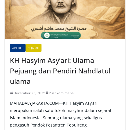
n
a
t
i
v
e
ARTIKEL
SEJARAH
:
KH Hasyim Asy’ari: Ulama
Pejuang dan Pendiri Nahdlatul
ulama
December 23, 2025
Pustikom maha
MAHADALYJAKARTA.COM—KH Hasyim Asy’ari
merupakan salah satu tokoh masyhur dalam sejarah
Islam Indonesia. Seorang ulama yang sekaligus
pengasuh Pondok Pesantren Tebuireng,