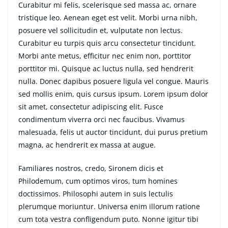
Curabitur mi felis, scelerisque sed massa ac, ornare
tristique leo. Aenean eget est velit. Morbi urna nibh,
posuere vel sollicitudin et, vulputate non lectus.
Curabitur eu turpis quis arcu consectetur tincidunt.
Morbi ante metus, efficitur nec enim non, porttitor
porttitor mi. Quisque ac luctus nulla, sed hendrerit
nulla. Donec dapibus posuere ligula vel congue. Mauris
sed mollis enim, quis cursus ipsum. Lorem ipsum dolor
sit amet, consectetur adipiscing elit. Fusce
condimentum viverra orci nec faucibus. Vivamus
malesuada, felis ut auctor tincidunt, dui purus pretium
magna, ac hendrerit ex massa at augue.
Familiares nostros, credo, Sironem dicis et
Philodemum, cum optimos viros, tum homines
doctissimos. Philosophi autem in suis lectulis
plerumque moriuntur. Universa enim illorum ratione
cum tota vestra confligendum puto. Nonne igitur tibi