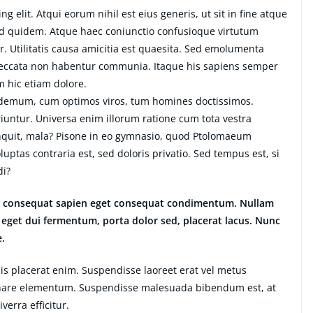
g elit. Atqui eorum nihil est eius generis, ut sit in fine atque
ud quidem. Atque haec coniunctio confusioque virtutum
. Utilitatis causa amicitia est quaesita. Sed emolumenta
peccata non habentur communia. Itaque his sapiens semper
m hic etiam dolore.
ilodemum, cum optimos viros, tum homines doctissimos.
iuntur. Universa enim illorum ratione cum tota vestra
inquit, mala? Pisone in eo gymnasio, quod Ptolomaeum
ptas contraria est, sed doloris privatio. Sed tempus est, si
di?
lus consequat sapien eget consequat condimentum. Nullam
eget dui fermentum, porta dolor sed, placerat lacus. Nunc
e.
lisis placerat enim. Suspendisse laoreet erat vel metus
 ornare elementum. Suspendisse malesuada bibendum est, at
iverra efficitur.