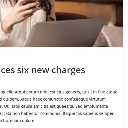
aces six new charges
g elit. Atqui eorum nihil est eius generis, ut sit in fine atque
ud quidem. Atque haec coniunctio confusioque virtutum
. Utilitatis causa amicitia est quaesita. Sed emolumenta
peccata non habentur communia. Itaque his sapiens semper
m hic etiam dolore.