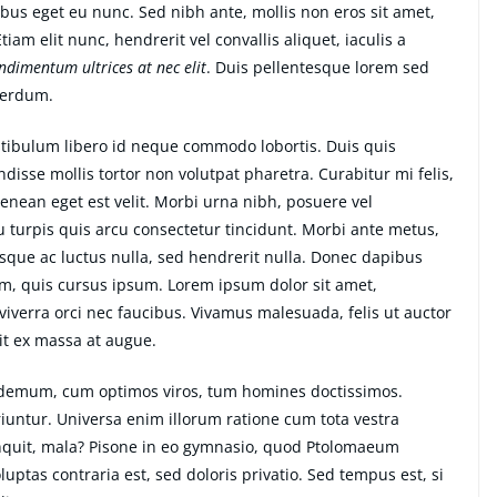
ibus eget eu nunc. Sed nibh ante, mollis non eros sit amet,
tiam elit nunc, hendrerit vel convallis aliquet, iaculis a
ondimentum ultrices at nec elit
. Duis pellentesque lorem sed
nterdum.
estibulum libero id neque commodo lobortis. Duis quis
isse mollis tortor non volutpat pharetra. Curabitur mi felis,
Aenean eget est velit. Morbi urna nibh, posuere vel
eu turpis quis arcu consectetur tincidunt. Morbi ante metus,
uisque ac luctus nulla, sed hendrerit nulla. Donec dapibus
im, quis cursus ipsum. Lorem ipsum dolor sit amet,
iverra orci nec faucibus. Vivamus malesuada, felis ut auctor
it ex massa at augue.
ilodemum, cum optimos viros, tum homines doctissimos.
iuntur. Universa enim illorum ratione cum tota vestra
inquit, mala? Pisone in eo gymnasio, quod Ptolomaeum
ptas contraria est, sed doloris privatio. Sed tempus est, si