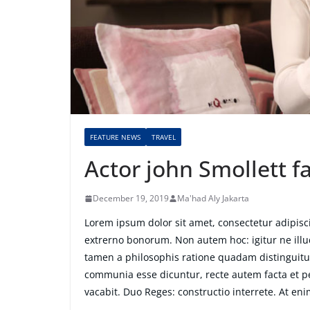
FEATURE NEWS
TRAVEL
Actor john Smollett f
December 19, 2019
Ma'had Aly Jakarta
Lorem ipsum dolor sit amet, consectetur adipiscin
extrerno bonorum. Non autem hoc: igitur ne ill
tamen a philosophis ratione quadam distinguitur
communia esse dicuntur, recte autem facta et 
vacabit. Duo Reges: constructio interrete. At eni