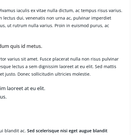
amus iaculis ex vitae nulla dictum, ac tempus risus varius.
n lectus dui, venenatis non urna ac, pulvinar imperdiet
, ut rutrum nulla varius. Proin in euismod purus, ac
dum quis id metus.
or varius sit amet. Fusce placerat nulla non risus pulvinar
tesque lectus a sem dignissim laoreet at eu elit. Sed mattis
 justo. Donec sollicitudin ultricies molestie.
m laoreet at eu elit.
us.
i blandit ac.
Sed scelerisque nisi eget augue blandit