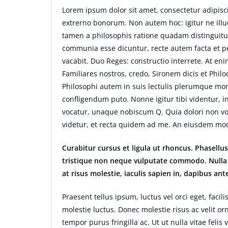
Lorem ipsum dolor sit amet, consectetur adipiscin
extrerno bonorum. Non autem hoc: igitur ne ill
tamen a philosophis ratione quadam distinguitur
communia esse dicuntur, recte autem facta et 
vacabit. Duo Reges: constructio interrete. At eni
Familiares nostros, credo, Sironem dicis et Ph
Philosophi autem in suis lectulis plerumque mor
confligendum puto. Nonne igitur tibi videntur, 
vocatur, unaque nobiscum Q. Quia dolori non volu
videtur, et recta quidem ad me. An eiusdem mo
Curabitur cursus et ligula ut rhoncus. Phasel
tristique non neque vulputate commodo. Nulla 
at risus molestie, iaculis sapien in, dapibus ant
Praesent tellus ipsum, luctus vel orci eget, faci
molestie luctus. Donec molestie risus ac velit
tempor purus fringilla ac. Ut ut nulla vitae felis v