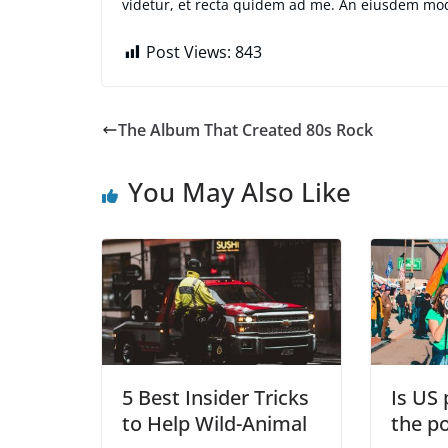
videtur, et recta quidem ad me. An eiusdem mo
Post Views:
843
The Album That Created 80s Rock
You May Also Like
5 Best Insider Tricks
Is US 
to Help Wild-Animal
the po