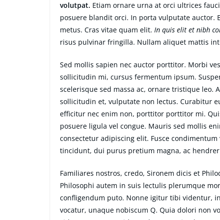
volutpat.
Etiam ornare urna at orci ultrices fauc
posuere blandit orci. In porta vulputate auctor. E
metus. Cras vitae quam elit.
In quis elit et nibh c
risus pulvinar fringilla. Nullam aliquet mattis i
Sed mollis sapien nec auctor porttitor. Morbi v
sollicitudin mi, cursus fermentum ipsum. Suspend
scelerisque sed massa ac, ornare tristique leo. 
sollicitudin et, vulputate non lectus. Curabitur 
efficitur nec enim non, porttitor porttitor mi. Q
posuere ligula vel congue. Mauris sed mollis en
consectetur adipiscing elit. Fusce condimentum v
tincidunt, dui purus pretium magna, ac hendrer
Familiares nostros, credo, Sironem dicis et Ph
Philosophi autem in suis lectulis plerumque mor
confligendum puto. Nonne igitur tibi videntur, 
vocatur, unaque nobiscum Q. Quia dolori non volu