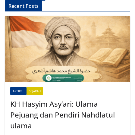
A
Recent Posts
l
t
e
r
n
a
t
i
v
e
ARTIKEL
SEJARAH
:
KH Hasyim Asy’ari: Ulama
Pejuang dan Pendiri Nahdlatul
ulama