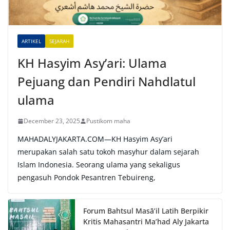
i
v
e
ARTIKEL
SEJARAH
:
KH Hasyim Asy’ari: Ulama
Pejuang dan Pendiri Nahdlatul
ulama
December 23, 2025
Pustikom maha
MAHADALYJAKARTA.COM—KH Hasyim Asy’ari
merupakan salah satu tokoh masyhur dalam sejarah
Islam Indonesia. Seorang ulama yang sekaligus
pengasuh Pondok Pesantren Tebuireng,
Forum Bahtsul Masā’il Latih Berpikir
Kritis Mahasantri Ma’had Aly Jakarta