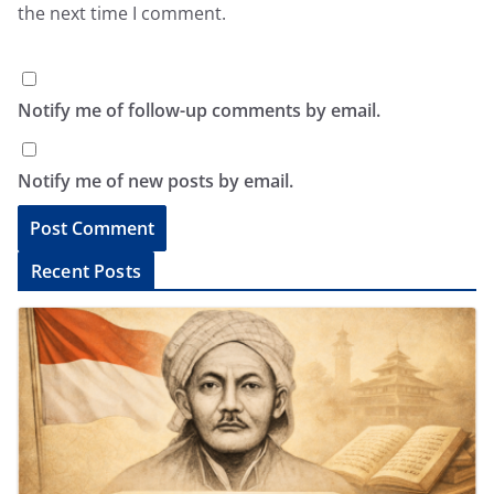
the next time I comment.
Notify me of follow-up comments by email.
Notify me of new posts by email.
A
Recent Posts
l
t
e
r
n
a
t