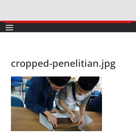
Skip
to
content
cropped-penelitian.jpg