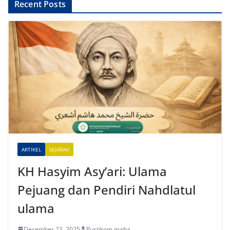
A
Recent Posts
l
t
e
r
n
a
t
i
v
e
ARTIKEL
SEJARAH
:
KH Hasyim Asy’ari: Ulama
Pejuang dan Pendiri Nahdlatul
ulama
December 23, 2025
Pustikom maha