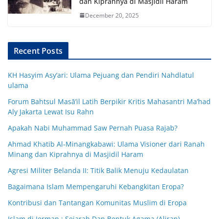
dan Kiprahnya di Masjidil Haram
December 20, 2025
Recent Posts
KH Hasyim Asy’ari: Ulama Pejuang dan Pendiri Nahdlatul
ulama
Forum Bahtsul Masā’il Latih Berpikir Kritis Mahasantri Ma’had
Aly Jakarta Lewat Isu Rahn
Apakah Nabi Muhammad Saw Pernah Puasa Rajab?
Ahmad Khatib Al-Minangkabawi: Ulama Visioner dari Ranah
Minang dan Kiprahnya di Masjidil Haram
Agresi Militer Belanda II: Titik Balik Menuju Kedaulatan
Bagaimana Islam Mempengaruhi Kebangkitan Eropa?
Kontribusi dan Tantangan Komunitas Muslim di Eropa
Islam di Jerman : Sejarah Dan Bentuk Agama (Aliran)