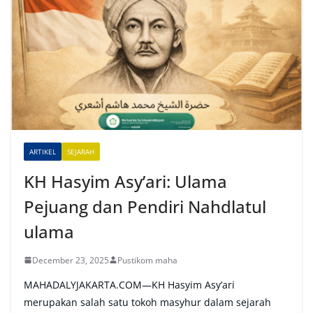
e
r
n
a
t
i
v
e
ARTIKEL
SEJARAH
:
KH Hasyim Asy’ari: Ulama
Pejuang dan Pendiri Nahdlatul
ulama
December 23, 2025
Pustikom maha
MAHADALYJAKARTA.COM—KH Hasyim Asy’ari
merupakan salah satu tokoh masyhur dalam sejarah