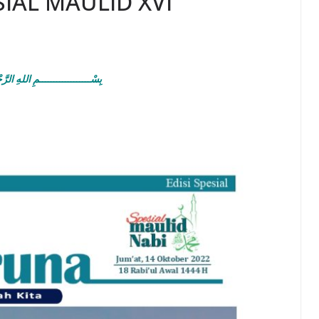
SIAL MAULID XVI
ـــــمِ اللهِ الرَّحْمَنِ الرَّحِيْمِ