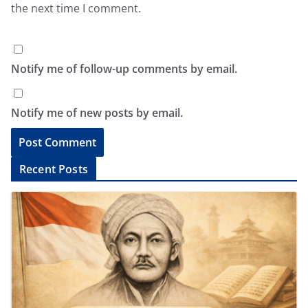
the next time I comment.
Notify me of follow-up comments by email.
Notify me of new posts by email.
A
Recent Posts
l
t
e
r
n
a
t