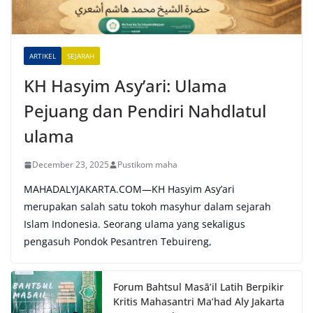
i
v
e
ARTIKEL
SEJARAH
:
KH Hasyim Asy’ari: Ulama
Pejuang dan Pendiri Nahdlatul
ulama
December 23, 2025
Pustikom maha
MAHADALYJAKARTA.COM—KH Hasyim Asy’ari
merupakan salah satu tokoh masyhur dalam sejarah
Islam Indonesia. Seorang ulama yang sekaligus
pengasuh Pondok Pesantren Tebuireng,
Forum Bahtsul Masā’il Latih Berpikir
Kritis Mahasantri Ma’had Aly Jakarta