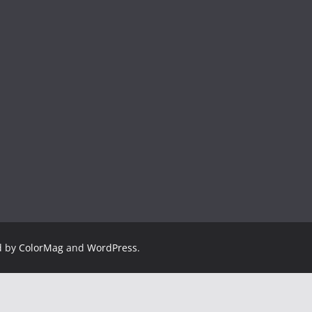
d by
ColorMag
and
WordPress
.