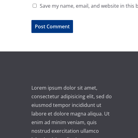
Save my name, email, and website in this 
A
l
t
e
r
n
Lorem ipsum dolor sit amet,
a
consectetur adipisicing elit, sed do
t
eiusmod tempor incididunt ut
i
labore et dolore magna aliqua. Ut
v
enim ad minim veniam, quis
e
nostrud exercitation ullamco
: