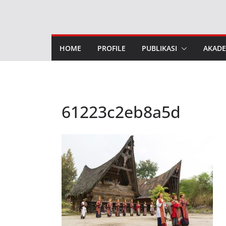
Skip
to
content
HOME
PROFILE
PUBLIKASI
AKADE
61223c2eb8a5d