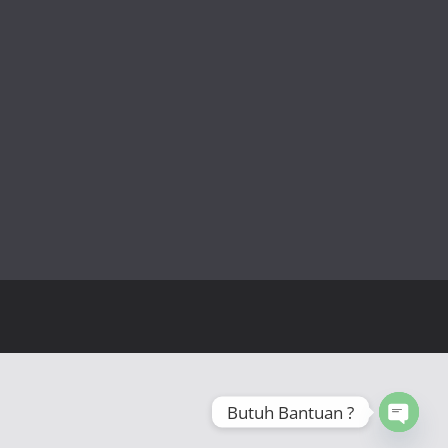
Butuh Bantuan ?
Open 