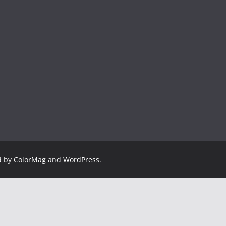
d by
ColorMag
and
WordPress
.