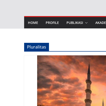
Skip
to
content
HOME
PROFILE
PUBLIKASI
AKADE
Pluralitas