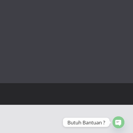
Butuh Bantuan ?
Open 