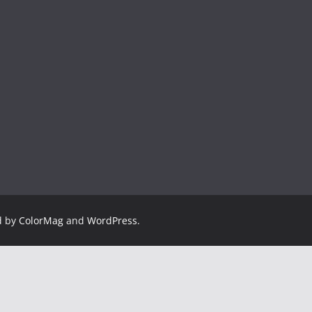
d by
ColorMag
and
WordPress
.