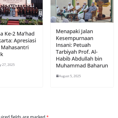
Menapaki Jalan
a Ke-2 Ma’had
Kesempurnaan
karta: Apresiasi
Insani: Petuah
 Mahasantri
Tarbiyah Prof. Al-
ik
Habib Abdullah bin
Muhammad Baharun
y 27, 2025
August 5, 2025
ired fields are marked
*