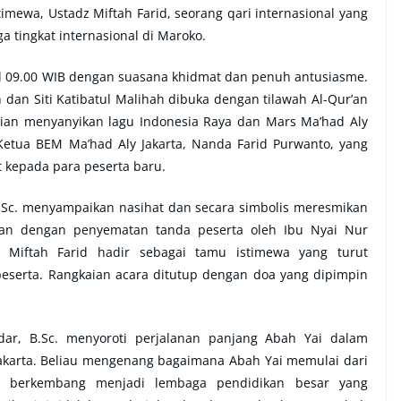
mewa, Ustadz Miftah Farid, seorang qari internasional yang
a tingkat internasional di Maroko.
 09.00 WIB dengan suasana khidmat dan penuh antusiasme.
dan Siti Katibatul Malihah dibuka dengan tilawah Al-Qur’an
dian menyanyikan lagu Indonesia Raya dan Mars Ma’had Aly
Ketua BEM Ma’had Aly Jakarta, Nanda Farid Purwanto, yang
kepada para peserta baru.
B.Sc. menyampaikan nasihat dan secara simbolis meresmikan
an dengan penyematan tanda peserta oleh Ibu Nyai Nur
z Miftah Farid hadir sebagai tamu istimewa yang turut
eserta. Rangkaian acara ditutup dengan doa yang dipimpin
ar, B.Sc. menyoroti perjalanan panjang Abah Yai dalam
karta. Beliau mengenang bagaimana Abah Yai memulai dari
en berkembang menjadi lembaga pendidikan besar yang