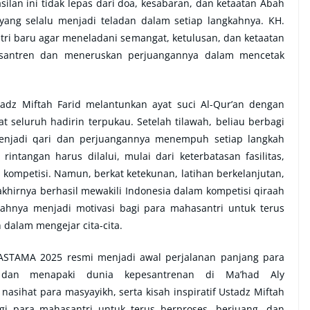
ilan ini tidak lepas dari doa, kesabaran, dan ketaatan Abah
yang selalu menjadi teladan dalam setiap langkahnya. KH.
i baru agar meneladani semangat, ketulusan, dan ketaatan
pesantren dan meneruskan perjuangannya dalam mencetak
tadz Miftah Farid melantunkan ayat suci Al-Qur’an dengan
eluruh hadirin terpukau. Setelah tilawah, beliau berbagi
k menjadi qari dan perjuangannya menempuh setiap langkah
ntangan harus dilalui, mulai dari keterbatasan fasilitas,
 kompetisi. Namun, berkat ketekunan, latihan berkelanjutan,
khirnya berhasil mewakili Indonesia dalam kompetisi qiraah
sahnya menjadi motivasi bagi para mahasantri untuk terus
dalam mengejar cita-cita.
STAMA 2025 resmi menjadi awal perjalanan panjang para
dan menapaki dunia kepesantrenan di Ma’had Aly
 nasihat para masyayikh, serta kisah inspiratif Ustadz Miftah
gi para mahasantri untuk terus berproses, berjuang, dan