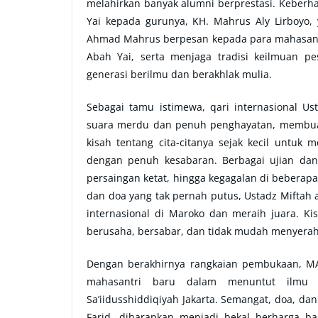
melahirkan banyak alumni berprestasi. Keberhas
Yai kepada gurunya, KH. Mahrus Aly Lirboyo, 
Ahmad Mahrus berpesan kepada para mahasantr
Abah Yai, serta menjaga tradisi keilmuan 
generasi berilmu dan berakhlak mulia.
Sebagai tamu istimewa, qari internasional Us
suara merdu dan penuh penghayatan, membuat s
kisah tentang cita-citanya sejak kecil untu
dengan penuh kesabaran. Berbagai ujian dan ri
persaingan ketat, hingga kegagalan di beberapa
dan doa yang tak pernah putus, Ustadz Miftah a
internasional di Maroko dan meraih juara. Ki
berusaha, bersabar, dan tidak mudah menyerah 
Dengan berakhirnya rangkaian pembukaan, MA
mahasantri baru dalam menuntut ilmu 
Sa’iidusshiddiqiyah Jakarta. Semangat, doa, dan
Farid, diharapkan menjadi bekal berharga ba