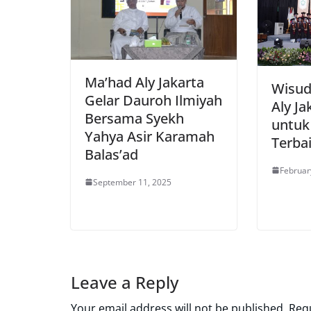
Ma’had Aly Jakarta
Wisud
Gelar Dauroh Ilmiyah
Aly Ja
Bersama Syekh
untuk
Yahya Asir Karamah
Terba
Balas’ad
Februar
September 11, 2025
Leave a Reply
Your email address will not be published.
Requ