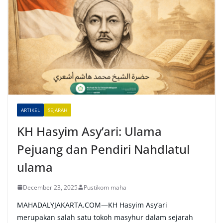
e
r
n
a
t
i
v
e
ARTIKEL
SEJARAH
:
KH Hasyim Asy’ari: Ulama
Pejuang dan Pendiri Nahdlatul
ulama
December 23, 2025
Pustikom maha
MAHADALYJAKARTA.COM—KH Hasyim Asy’ari
merupakan salah satu tokoh masyhur dalam sejarah