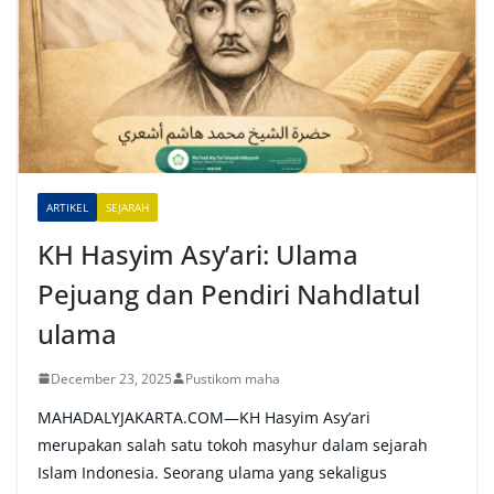
r
n
a
t
i
v
e
ARTIKEL
SEJARAH
:
KH Hasyim Asy’ari: Ulama
Pejuang dan Pendiri Nahdlatul
ulama
December 23, 2025
Pustikom maha
MAHADALYJAKARTA.COM—KH Hasyim Asy’ari
merupakan salah satu tokoh masyhur dalam sejarah
Islam Indonesia. Seorang ulama yang sekaligus