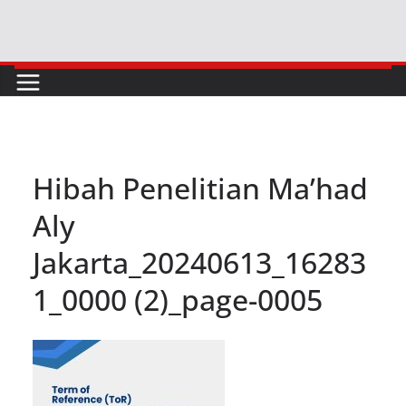
Skip
to
content
Hibah Penelitian Ma’had
Aly
Jakarta_20240613_16283
1_0000 (2)_page-0005